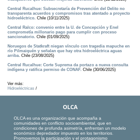
Central Rucalhue: Subsecretaría de Prevención del Delito no
transparenta acuerdos y compromisos tras atentado a proyecto
hidroeléctrico.
Chile (10/11/2025)
Central Ralco: convenio entre la U. de Concepción y Enel
comprometía millonario pago para cumplir con proceso
sancionatorio.
Chile (01/09/2025)
Noruegos de Statkraft niegan vínculo con tragedia mapuche en
río Pilmaiquén y señalan que hay otra hidroeléctrica aguas
arriba.
Chile (23/08/2025)
Central Rucalhue: Corte Suprema da portazo a nueva consulta
indígena y ratifica permiso de CONAF.
Chile (30/06/2025)
Ver más:
Hidroeléctricas
/
OLCA
OLCA es una organización que acompaña a
comunidades en conflicto socioambiental, que en
condiciones de profunda asimetría, enfrentan un modelo
económico depredador impuesto en los territorios.
Promovemos la participación y el protagonismo