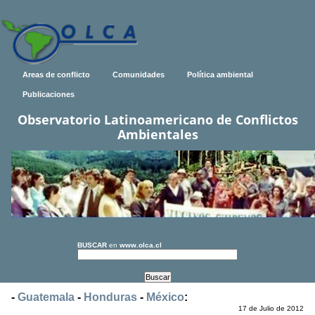
Areas de conflicto
Comunidades
Política ambiental
Publicaciones
Observatorio Latinoamericano de Conflictos
Ambientales
BUSCAR
en
www.olca.cl
-
Guatemala
-
Honduras
-
México
:
17 de Julio de 2012