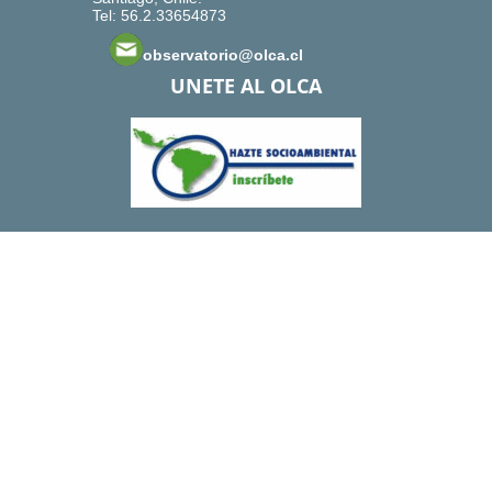
Tel: 56.2.33654873
observatorio@olca.cl
UNETE AL OLCA