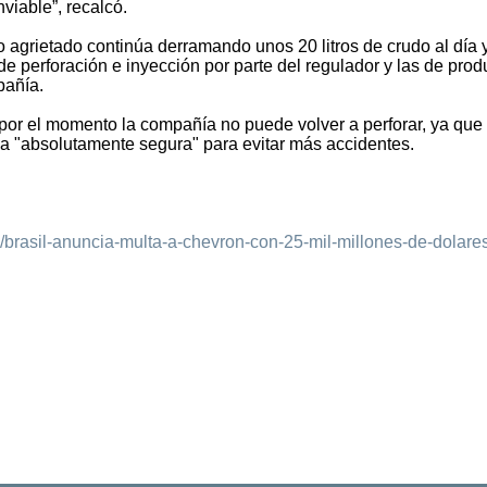
nviable”, recalcó.
 agrietado continúa derramando unos 20 litros de crudo al día 
de perforación e inyección por parte del regulador y las de pro
pañía.
 por el momento la compañía no puede volver a perforar, ya que
a "absolutamente segura" para evitar más accidentes.
19/brasil-anuncia-multa-a-chevron-con-25-mil-millones-de-dolare