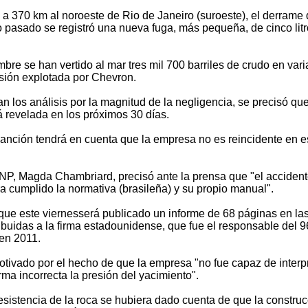
 a 370 km al noroeste de Rio de Janeiro (suroeste), el derrame
zo pasado se registró una nueva fuga, más pequeña, de cinco litr
e se han vertido al mar tres mil 700 barriles de crudo en vari
esión explotada por Chevron.
n los análisis por la magnitud de la negligencia, se precisó que
á revelada en los próximos 30 días.
sanción tendrá en cuenta que la empresa no es reincidente en e
 ANP, Magda Chambriard, precisó ante la prensa que "el acciden
a cumplido la normativa (brasileña) y su propio manual".
e este viernesserá publicado un informe de 68 páginas en la
ribuidas a la firma estadounidense, que fue el responsable del 9
 en 2011.
motivado por el hecho de que la empresa "no fue capaz de interp
rma incorrecta la presión del yacimiento".
esistencia de la roca se hubiera dado cuenta de que la constru