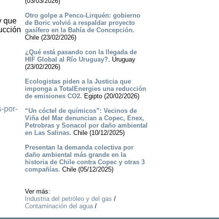
(03/03/2026)
Otro golpe a Penco-Lirquén: gobierno
y que
de Boric volvió a respaldar proyecto
ducción
gasífero en la Bahía de Concepción.
Chile (23/02/2026)
¿Qué está pasando con la llegada de
HIF Global al Río Uruguay?.
Uruguay
(23/02/2026)
Ecologistas piden a la Justicia que
imponga a TotalEnergies una reducción
de emisiones CO2.
Egipto (20/02/2026)
s-por-
“Un cóctel de químicos”: Vecinos de
Viña del Mar denuncian a Copec, Enex,
Petrobras y Sonacol por daño ambiental
en Las Salinas.
Chile (10/12/2025)
Presentan la demanda colectiva por
daño ambiental más grande en la
historia de Chile contra Copec y otras 3
compañías.
Chile (05/12/2025)
Ver más:
Industria del petróleo y del gas
/
Contaminación del agua
/