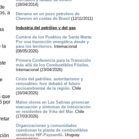
(18/04/2014)
 de
os, a
Derrame en un pozo petrolero de
Chevron en costas de Brasil
(12/11/2011)
Industria del petróleo y del gas
as
Cumbre de los Pueblos de Santa Marta:
Por una transición energética desde y
 la
para los territorios.
Internacional
(08/05/2026)
Primera Conferencia para la Transición
ste
más allá de los Combustibles Fósiles.
Internacional (23/04/2026)
Crisis del petróleo, autoritarismo y
te
renovables: foro debatió el futuro
socioambiental de la región.
Chile
(16/04/2026)
s que
6 por
Malos olores en Las Salinas provocan
evacuación y síntomas de intoxicación
en residentes de Viña del Mar.
Chile
(17/03/2026)
retar
Organizaciones y comunidades
cuestionan la planta de combustibles
sintéticos HIF-Paysandú.
Uruguay
cción