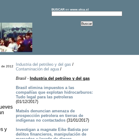
BUSCAR
en
www.olca.cl
Industria del petróleo y del gas
/
o de 2012
Contaminación del agua
/
Brasil
-
Industria del petróleo y del gas
Brasil elimina impuestos a las
compañías que explotan hidrocarburos:
Tudo legal para las petroleras
(01/12/2017)
jueves
Matsés denuncian amenaza de
un
prospección petrolera en tierras de
indígenas no contactados
(31/01/2017)
es y
Investigan a magnate Eike Batista por
delitos financieros, manipulación de
mercados y lavado de dinero