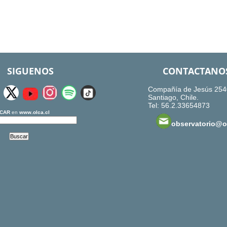
SIGUENOS
CONTACTANO
Compañía de Jesús 254
Santiago, Chile.
Tel: 56.2.33654873
CAR
en
www.olca.cl
observatorio@ol