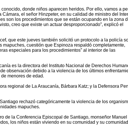
conocido, donde niños aparecen heridos. Por ello, vamos a pe
Cámara, el señor Hinzpeter, en su calidad de ministro del Inter
les son los procedimientos que se están ocupando en la zona d
visto, creo que existe un actuar desproporcionado”, explicó el
cef, que este jueves también solicitó un protocolo a la policía s
es mapuches, cuestión que Espinoza respaldó completamente,
as especiales para los procedimientos” al interior de las
canía es la directora del Instituto Nacional de Derechos Human
 de observación debido a la violencia de los últimos enfrentami
ra de menores de edad.
nsora regional de La Araucanía, Bárbara Katz; y la Defensora Pe
e Santiago rechazó categóricamente la violencia de los organis
munidades mapuches.
ro de la Conferencia Episcopal de Santiago, monseñor Manuel
udos, los niños están viviendo en su comunidad y su comunidad