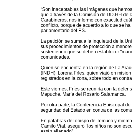
“Son inaceptables las imágenes que hemos 
que a través de la Comisión de DD.HH de la 
Carabineros, nos informe con exactitud cuá
conflicto, porque de acuerdo a lo que se ha 
parlamentario del PS.
La petición se suma a la inquietud de la Uni
sus procedimientos de protección a menor
sosteniendo que se deben establecer “maner
comunidades.
Quien se encuentra en la región de La Arau
(INDH), Lorena Fríes, quien viajó en misión
registrados en la zona, sobre todo en cont
Este viernes, Fríes se reuniría con la defe
Mapuche, María del Rosario Salamanca.
Por otra parte, la Conferencia Episcopal d
seguridad del Estado en contra de las co
En palabras del obispo de Temuco y miemb
Camilo Vial, aseguró “los niños no son esc
están allanado”.