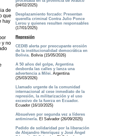
procesada en la provincia de Arauco
(04/02/2025)
ia de
Desplazamiento forzado: Presentan
no que
querella criminal Contra Julio Ponce
e hay
Lerou y quienes resulten responsables
(17/01/2025)
Represión
por
 y no
CEDIB alerta por preocupante erosión
tado
de la institucionalidad democrática en
Bolivia.
Bolivia (15/05/2026)
A 50 años del golpe, Argentina
e
desborda las calles y lanza una
advertencia a Milei.
Argentina
(25/03/2026)
Llamado urgente de la comunidad
internacional al cese inmediato de la
represión, la militarización y el uso
excesivo de la fuerza en Ecuador.
Ecuador (16/10/2025)
Absuelven por segunda vez a líderes
antiminería.
El Salvador (26/09/2025)
Pedido de solidaridad por la liberación
de Alejandro Henríquez y José Ángel