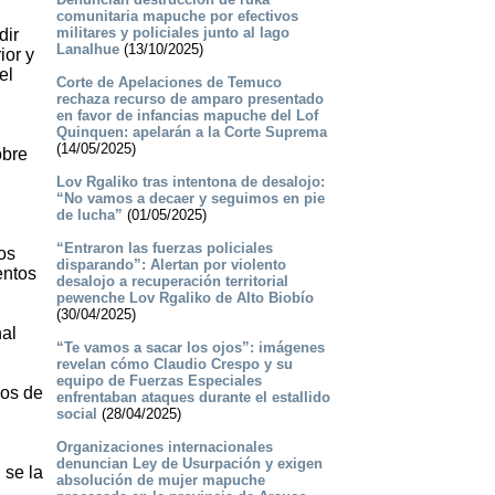
comunitaria mapuche por efectivos
militares y policiales junto al lago
dir
Lanalhue
(13/10/2025)
ior y
el
Corte de Apelaciones de Temuco
rechaza recurso de amparo presentado
en favor de infancias mapuche del Lof
Quinquen: apelarán a la Corte Suprema
(14/05/2025)
obre
Lov Rgaliko tras intentona de desalojo:
“No vamos a decaer y seguimos en pie
de lucha”
(01/05/2025)
“Entraron las fuerzas policiales
os
disparando”: Alertan por violento
entos
desalojo a recuperación territorial
pewenche Lov Rgaliko de Alto Biobío
(30/04/2025)
nal
“Te vamos a sacar los ojos”: imágenes
revelan cómo Claudio Crespo y su
equipo de Fuerzas Especiales
mos de
enfrentaban ataques durante el estallido
social
(28/04/2025)
Organizaciones internacionales
denuncian Ley de Usurpación y exigen
 se la
absolución de mujer mapuche