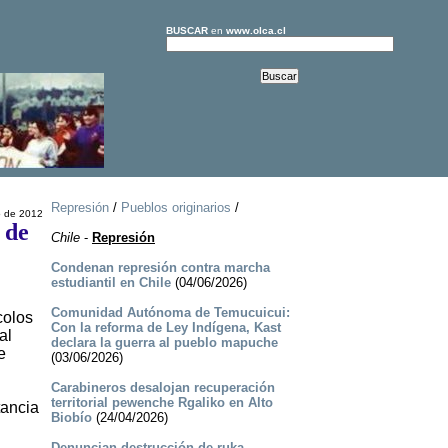
BUSCAR
en
www.olca.cl
Represión
/
Pueblos originarios
/
o de 2012
 de
Chile
-
Represión
Condenan represión contra marcha
estudiantil en Chile
(04/06/2026)
Comunidad Autónoma de Temucuicui:
colos
Con la reforma de Ley Indígena, Kast
al
declara la guerra al pueblo mapuche
e
(03/06/2026)
Carabineros desalojan recuperación
territorial pewenche Rgaliko en Alto
tancia
Biobío
(24/04/2026)
Denuncian destrucción de ruka