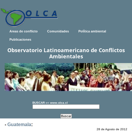
Areas de conflicto
Comunidades
Política ambiental
Publicaciones
Observatorio Latinoamericano de Conflictos
Ambientales
BUSCAR
en
www.olca.cl
-
Guatemala
:
28 de Agosto de 2012