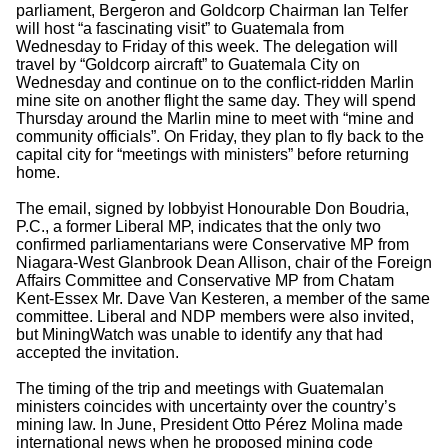
parliament, Bergeron and Goldcorp Chairman Ian Telfer
will host “a fascinating visit” to Guatemala from
Wednesday to Friday of this week. The delegation will
travel by “Goldcorp aircraft” to Guatemala City on
Wednesday and continue on to the conflict-ridden Marlin
mine site on another flight the same day. They will spend
Thursday around the Marlin mine to meet with “mine and
community officials”. On Friday, they plan to fly back to the
capital city for “meetings with ministers” before returning
home.
The email, signed by lobbyist Honourable Don Boudria,
P.C., a former Liberal MP, indicates that the only two
confirmed parliamentarians were Conservative MP from
Niagara-West Glanbrook Dean Allison, chair of the Foreign
Affairs Committee and Conservative MP from Chatam
Kent-Essex Mr. Dave Van Kesteren, a member of the same
committee. Liberal and NDP members were also invited,
but MiningWatch was unable to identify any that had
accepted the invitation.
The timing of the trip and meetings with Guatemalan
ministers coincides with uncertainty over the country’s
mining law. In June, President Otto Pérez Molina made
international news when he proposed mining code