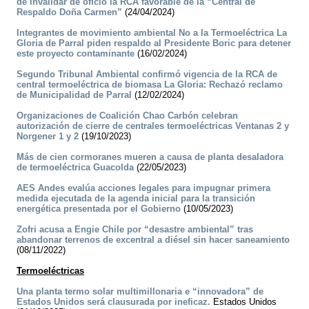
de invalidar de oficio la RCA favorable de la “Central de
Respaldo Doña Carmen”
(24/04/2024)
Integrantes de movimiento ambiental No a la Termoeléctrica La
Gloria de Parral piden respaldo al Presidente Boric para detener
este proyecto contaminante
(16/02/2024)
Segundo Tribunal Ambiental confirmó vigencia de la RCA de
central termoeléctrica de biomasa La Gloria: Rechazó reclamo
de Municipalidad de Parral
(12/02/2024)
Organizaciones de Coalición Chao Carbón celebran
autorización de cierre de centrales termoeléctricas Ventanas 2 y
Norgener 1 y 2
(19/10/2023)
Más de cien cormoranes mueren a causa de planta desaladora
de termoeléctrica Guacolda
(22/05/2023)
AES Andes evalúa acciones legales para impugnar primera
medida ejecutada de la agenda inicial para la transición
energética presentada por el Gobierno
(10/05/2023)
Zofri acusa a Engie Chile por “desastre ambiental” tras
abandonar terrenos de excentral a diésel sin hacer saneamiento
(08/11/2022)
Termoeléctricas
Una planta termo solar multimillonaria e “innovadora” de
Estados Unidos será clausurada por ineficaz.
Estados Unidos