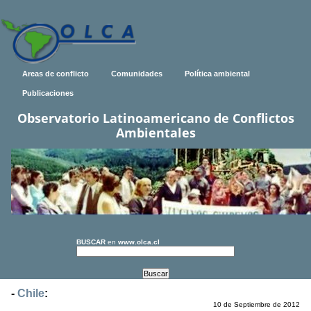
Areas de conflicto
Comunidades
Política ambiental
Publicaciones
Observatorio Latinoamericano de Conflictos
Ambientales
BUSCAR
en
www.olca.cl
-
Chile
:
10 de Septiembre de 2012