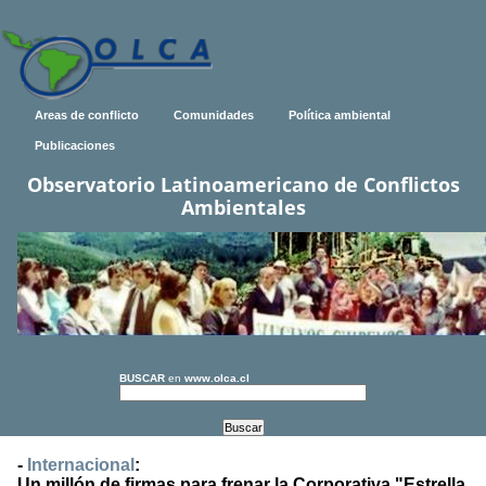
Areas de conflicto
Comunidades
Política ambiental
Publicaciones
Observatorio Latinoamericano de Conflictos
Ambientales
BUSCAR
en
www.olca.cl
-
Internacional
:
Un millón de firmas para frenar la Corporativa "Estrella