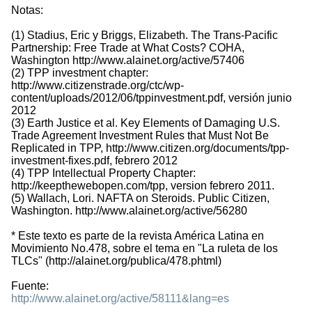
Notas:
(1) Stadius, Eric y Briggs, Elizabeth. The Trans-Pacific
Partnership: Free Trade at What Costs? COHA,
Washington http://www.alainet.org/active/57406
(2) TPP investment chapter:
http://www.citizenstrade.org/ctc/wp-
content/uploads/2012/06/tppinvestment.pdf, versión junio
2012
(3) Earth Justice et al. Key Elements of Damaging U.S.
Trade Agreement Investment Rules that Must Not Be
Replicated in TPP, http://www.citizen.org/documents/tpp-
investment-fixes.pdf, febrero 2012
(4) TPP Intellectual Property Chapter:
http://keepthewebopen.com/tpp, version febrero 2011.
(5) Wallach, Lori. NAFTA on Steroids. Public Citizen,
Washington. http://www.alainet.org/active/56280
* Este texto es parte de la revista América Latina en
Movimiento No.478, sobre el tema en "La ruleta de los
TLCs" (http://alainet.org/publica/478.phtml)
Fuente:
http://www.alainet.org/active/58111&lang=es