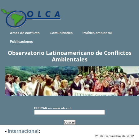
Areas de conflicto
Comunidades
Política ambiental
Publicaciones
Observatorio Latinoamericano de Conflictos
Ambientales
BUSCAR
en
www.olca.cl
-
Internacional
:
21 de Septiembre de 2012