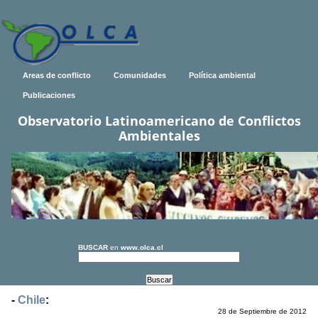
Areas de conflicto
Comunidades
Política ambiental
Publicaciones
Observatorio Latinoamericano de Conflictos
Ambientales
BUSCAR
en
www.olca.cl
-
Chile
:
28 de Septiembre de 2012