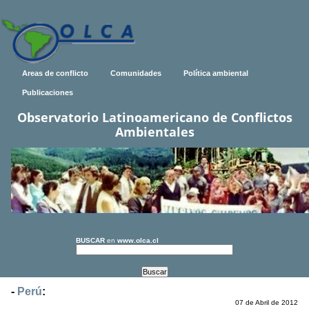
Areas de conflicto
Comunidades
Política ambiental
Publicaciones
Observatorio Latinoamericano de Conflictos
Ambientales
BUSCAR
en
www.olca.cl
-
Perú
:
07 de Abril de 2012