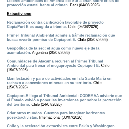
Líderes ambientales de América del Sur alertan sobre crisis de
protección estatal frente al crimen.
Perú (04/06/2026)
Extractivismo
Reclamación contra calificación favorable de proyecto
CopiaPort-E es acogida a trámite.
Chile (05/08/2026)
Primer Tribunal Ambiental admite a trámite reclamación que
busca revertir permiso de Copiaport-E.
Chile (30/07/2026)
Geopolítica de la sed: el agua como nuevo eje de la
acumulación.
Argentina (20/07/2026)
Comunidades de Atacama recurren al Primer Tribunal
Ambiental para frenar el megaproyecto Copiaport-E.
Chile
(19/07/2026)
Manifestación y paro de actividades en Isla Santa María en
rechazo a concesiones mineras en su territorio.
Chile
(15/07/2026)
Copiaport-E llega al Tribunal Ambiental: CODEMAA advierte que
el Estado volvió a poner las inversiones por sobre la protección
del territorio.
Chile (14/07/2026)
Criar otros mundos. Cuentos para imaginar horizontes
posextractivistas.
Internacional (03/07/2026)
Chile y la aceleración extractivista entre Pekín y Washington.