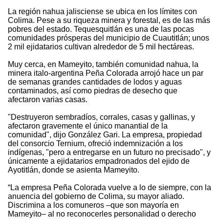
La región nahua jalisciense se ubica en los límites con
Colima. Pese a su riqueza minera y forestal, es de las más
pobres del estado. Tequesquitlán es una de las pocas
comunidades prósperas del municipio de Cuautitlán; unos
2 mil ejidatarios cultivan alrededor de 5 mil hectáreas.
Muy cerca, en Mameyito, también comunidad nahua, la
minera italo-argentina Peña Colorada arrojó hace un par
de semanas grandes cantidades de lodos y aguas
contaminados, así como piedras de desecho que
afectaron varias casas.
"Destruyeron sembradíos, corrales, casas y gallinas, y
afectaron gravemente el único manantial de la
comunidad", dijo González Gari. La empresa, propiedad
del consorcio Ternium, ofreció indemnización a los
indígenas, "pero a entregarse en un futuro no precisado", y
únicamente a ejidatarios empadronados del ejido de
Ayotitlán, donde se asienta Mameyito.
“La empresa Peña Colorada vuelve a lo de siempre, con la
anuencia del gobierno de Colima, su mayor aliado.
Discrimina a los comuneros –que son mayoría en
Mameyito– al no reconocerles personalidad o derecho