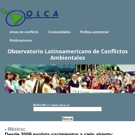
Areas de conflicto
Comunidades
Política ambiental
Publicaciones
Observatorio Latinoamericano de Conflictos
Ambientales
BUSCAR
en
www.olca.cl
-
México
:
Desde 2009 explota yacimientos a cielo abierto;