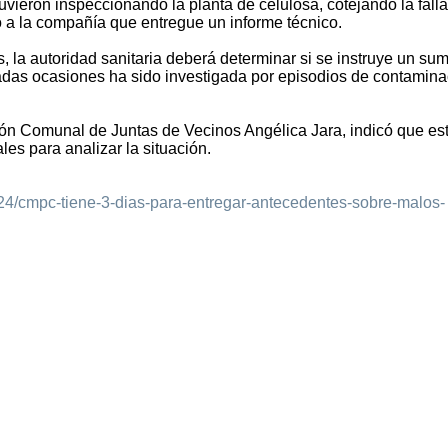
tuvieron inspeccionando la planta de celulosa, cotejando la falla
ó a la compañía que entregue un informe técnico.
 la autoridad sanitaria deberá determinar si se instruye un sum
das ocasiones ha sido investigada por episodios de contamina
ión Comunal de Juntas de Vecinos Angélica Jara, indicó que es
les para analizar la situación.
0/24/cmpc-tiene-3-dias-para-entregar-antecedentes-sobre-malos-