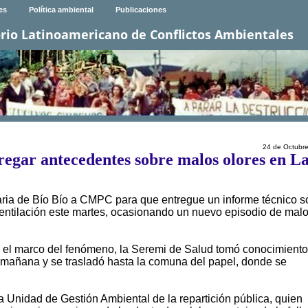
es
Política ambiental
Publicaciones
rio Latinoamericano de Conflictos Ambientales
24 de Octubr
egar antecedentes sobre malos olores en L
taria de Bío Bío a CMPC para que entregue un informe técnico s
 ventilación este martes, ocasionando un nuevo episodio de mal
l marco del fenómeno, la Seremi de Salud tomó conocimiento
 mañana y se trasladó hasta la comuna del papel, donde se
a Unidad de Gestión Ambiental de la repartición pública, quien