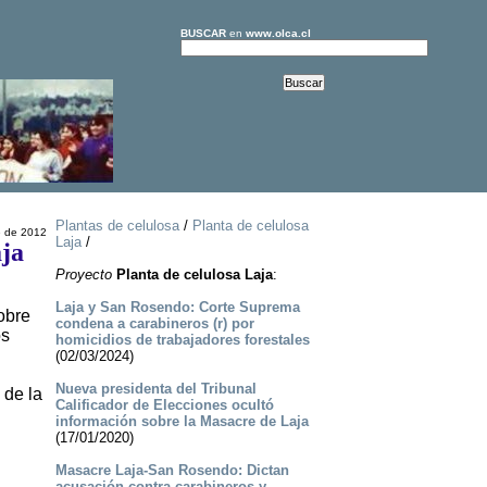
BUSCAR
en
www.olca.cl
Plantas de celulosa
/
Planta de celulosa
e de 2012
Laja
/
aja
Proyecto
Planta de celulosa Laja
:
Laja y San Rosendo: Corte Suprema
obre
condena a carabineros (r) por
os
homicidios de trabajadores forestales
(02/03/2024)
Nueva presidenta del Tribunal
 de la
Calificador de Elecciones ocultó
información sobre la Masacre de Laja
(17/01/2020)
Masacre Laja-San Rosendo: Dictan
acusación contra carabineros y