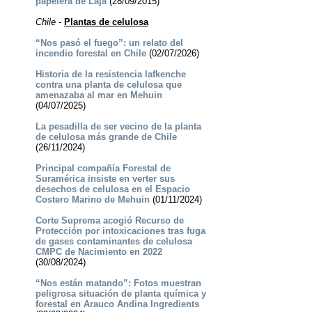
papelera de Laja
(28/09/2015)
Chile
-
Plantas de celulosa
“Nos pasó el fuego”: un relato del
incendio forestal en Chile
(02/07/2026)
Historia de la resistencia lafkenche
contra una planta de celulosa que
amenazaba al mar en Mehuin
(04/07/2025)
La pesadilla de ser vecino de la planta
de celulosa más grande de Chile
(26/11/2024)
Principal compañía Forestal de
Suramérica insiste en verter sus
desechos de celulosa en el Espacio
Costero Marino de Mehuin
(01/11/2024)
Corte Suprema acogió Recurso de
Protección por intoxicaciones tras fuga
de gases contaminantes de celulosa
CMPC de Nacimiento en 2022
(30/08/2024)
“Nos están matando”: Fotos muestran
peligrosa situación de planta química y
forestal en Arauco Andina Ingredients