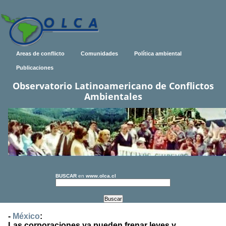
Areas de conflicto
Comunidades
Política ambiental
Publicaciones
Observatorio Latinoamericano de Conflictos
Ambientales
BUSCAR
en
www.olca.cl
-
México
:
Las corporaciones ya pueden frenar leyes y