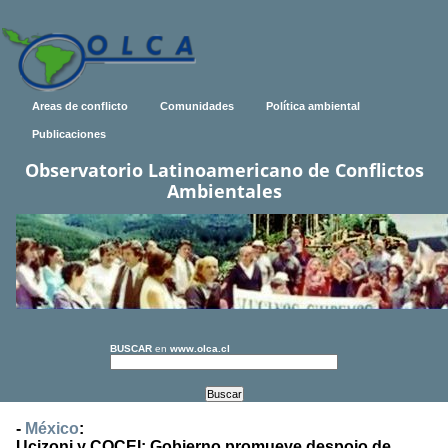
Areas de conflicto
Comunidades
Política ambiental
Publicaciones
Observatorio Latinoamericano de Conflictos
Ambientales
BUSCAR
en
www.olca.cl
-
México
:
Ucizoni y COCEI: Gobierno promueve despojo de