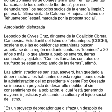
donde 25 millones de dólares terminaron "en las cuentas
bancarias de los dueños de Iberdrola"; por eso
denunciamos "los negocios sucios de la energía limpia";
por eso la última visita de Calderón Hinojosa al Istmo de
Tehuantepec "estará marcada por la protesta social".
Apropiación disfrazada
Leopoldo de Gyves Cruz, dirigente de la Coalición Obrera
Campesina Estudiantil del Istmo de Tehuantepec (COCEI),
sostiene que las eoloeléctricas extranjeras buscan
adueñarse de la región mediante contratos "leoninos" a 30
años o más, lo que afecta a pueblos enteros, tierras
comunales y ejidales. "Con los llamados contratos de
usufructo se están apropiando de las tierras", afirmó.
Las administraciones panistas, aseveró, han quedado a
deber mucho a los habitantes de esta región, pues desde
la administración del ex presidente Vicente Fox Quesada
se impuso un proyecto de desarrollo neoliberal sin
consentimiento de la población, el cual “está generando
mayores injusticias y afectando la cultura y el tejido social
del Istmo.
"Es un proyecto depredador que disfraza un despojo de