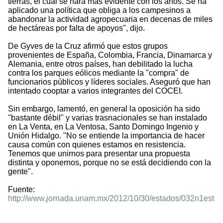
tierras, el cual se hará más evidente con los años. Se ha
aplicado una política que obliga a los campesinos a
abandonar la actividad agropecuaria en decenas de miles
de hectáreas por falta de apoyos", dijo.
De Gyves de la Cruz afirmó que estos grupos
provenientes de España, Colombia, Francia, Dinamarca y
Alemania, entre otros países, han debilitado la lucha
contra los parques eólicos mediante la "compra" de
funcionarios públicos y líderes sociales. Aseguró que han
intentado cooptar a varios integrantes del COCEI.
Sin embargo, lamentó, en general la oposición ha sido
"bastante débil" y varias trasnacionales se han instalado
en La Venta, en La Ventosa, Santo Domingo Ingenio y
Unión Hidalgo. "No se entiende la importancia de hacer
causa común con quienes estamos en resistencia.
Tenemos que unirnos para presentar una propuesta
distinta y oponernos, porque no se está decidiendo con la
gente".
Fuente:
http://www.jornada.unam.mx/2012/10/30/estados/032n1est
2116