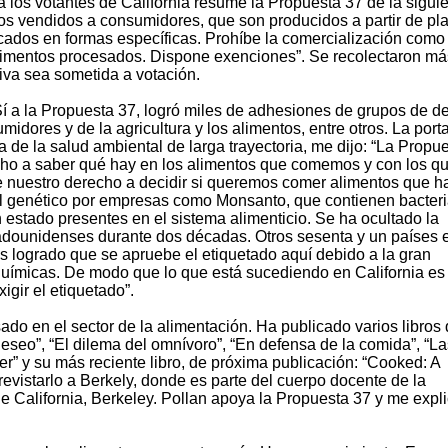
ra los votantes de California resume la Propuesta 37 de la sigui
tos vendidos a consumidores, que son producidos a partir de pl
cados en formas específicas. Prohíbe la comercialización como
 alimentos procesados. Dispone exenciones”. Se recolectaron má
ativa sea sometida a votación.
Sí a la Propuesta 37, logró miles de adhesiones de grupos de d
umidores y de la agricultura y los alimentos, entre otros. La port
 de la salud ambiental de larga trayectoria, me dijo: “La Propu
echo a saber qué hay en los alimentos que comemos y con los q
de nuestro derecho a decidir si queremos comer alimentos que h
el genético por empresas como Monsanto, que contienen bacteri
estado presentes en el sistema alimenticio. Se ha ocultado la
tadounidenses durante dos décadas. Otros sesenta y un países 
s logrado que se apruebe el etiquetado aquí debido a la gran
químicas. De modo que lo que está sucediendo en California es
gir el etiquetado”.
ado en el sector de la alimentación. Ha publicado varios libros
eseo”, “El dilema del omnívoro”, “En defensa de la comida”, “La
r” y su más reciente libro, de próxima publicación: “Cooked: A
trevistarlo a Berkely, donde es parte del cuerpo docente de la
e California, Berkeley. Pollan apoya la Propuesta 37 y me expl