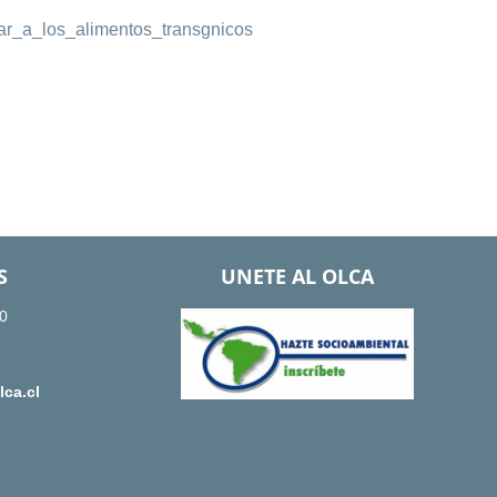
tar_a_los_alimentos_transgnicos
S
UNETE AL OLCA
0
ca.cl