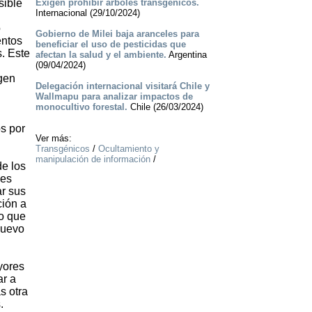
sible
Exigen prohibir árboles transgénicos.
Internacional (29/10/2024)
o
Gobierno de Milei baja aranceles para
entos
beneficiar el uso de pesticidas que
. Este
afectan la salud y el ambiente.
Argentina
(09/04/2024)
gen
Delegación internacional visitará Chile y
Wallmapu para analizar impactos de
monocultivo forestal.
Chile (26/03/2024)
os por
Ver más:
Transgénicos
/
Ocultamiento y
manipulación de información
/
de los
les
ar sus
ción a
eo que
nuevo
yores
ar a
s otra
.