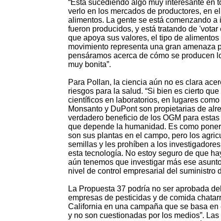
“Está sucediendo algo muy interesante en t
verlo en los mercados de productores, en e
alimentos. La gente se está comenzando a 
fueron producidos, y está tratando de 'votar
que apoya sus valores, el tipo de alimento
movimiento representa una gran amenaza pa
pensáramos acerca de cómo se producen l
muy bonita”.
Para Pollan, la ciencia aún no es clara ace
riesgos para la salud. “Si bien es cierto q
científicos en laboratorios, en lugares com
Monsanto y DuPont son propietarias de alre
verdadero beneficio de los OGM para estas 
que depende la humanidad. Es como poner u
son sus plantas en el campo, pero los agric
semillas y les prohíben a los investigadores
esta tecnología. No estoy seguro de que ha
aún tenemos que investigar más ese asunto.
nivel de control empresarial del suministro 
La Propuesta 37 podría no ser aprobada de
empresas de pesticidas y de comida chatar
California en una campaña que se basa en 
y no son cuestionadas por los medios”. Las 