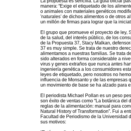
La propuesta es sencilla. La guía oficial pa
manera: “Exige el etiquetado de los alimen
o animales con materiales genéticos modifi
'naturales' de dichos alimentos o de otros
un millón de firmas para lograr que la inici
El grupo que promueve el proyecto de ley, 
de la salud, del interés público, de los cons
de la Propuesta 37, Stacy Malkan, defensora
37 es muy simple. Se trata de nuestro der
alimentamos a nuestras familias. Se trata 
sido alterados en forma considerable a niv
virus y genes extraños que nunca antes han 
ingeniería genética a los consumidores es
leyes de etiquetado, pero nosotros no hemo
influencia de Monsanto y de las empresas 
un movimiento de base se ha alzado para exi
El periodista Michael Pollan es un peso pes
son éxito de ventas como “La botánica del d
reglas de la alimentación: manual para come
Natural History of Transformation”. Fui a en
Facultad de Periodismo de la Universidad d
sus motivos: