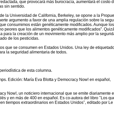
 redactada, que provocará más burocracia, aumentará el costo d
s sin sentido.
 de la Universidad de California, Berkeley, se opone a la Propu
uerte argumento a favor de una amplia regulación sobre la segu
os que consumimos están genéticamente modificados. Aunque los
o peores que los alimentos genéticamente modificados”. Quizá
lla para la creación de un movimiento más amplio por la seguri
ado de los pesticidas.
ntos que se consumen en Estados Unidos. Una ley de etiquetad
ra la seguridad alimentaria de todos.
eriodística de esta columna.
mps. Edición: María Eva Blotta y Democracy Now! en español,
 Now!, un noticiero internacional que se emite diariamente 
glés y en más de 400 en español. Es co-autora del libro "Los qu
 en tiempos extraordinarios en Estados Unidos", editado por Le