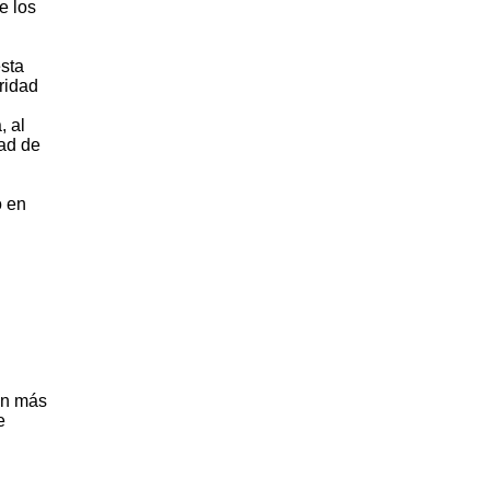
e los
esta
ridad
, al
dad de
o en
en más
e