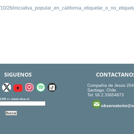
10/26/iniciativa_popular_en_california_etiquetar_o_no_etique
SIGUENOS
CONTACTANO
Compañía de Jesús 254
Santiago, Chile.
Tel: 56.2.33654873
CAR
en
www.olca.cl
observatorio@ol