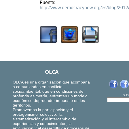
Fuente:
http://www.democracynow.org/es/blog/2012/
4120
OLCA
OLCA es una organización que acompaña
a comunidades en conflicto
socioambiental, que en condiciones de
profunda asimetría, enfrentan un modelo
BUS
económico depredador impuesto en los
territorios.
Promovemos la participación y el
protagonismo colectivo, la
sistematización y el intercambio de
experiencias y conocimientos, la
articulación y el desarrollo de procesos de