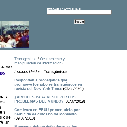
BUSCAR
en
www.olca.cl
Transgénicos
/
Ocultamiento y
manipulación de información
/
e de 2012
os
Estados Unidos
-
Transgénicos
Responden a propaganda que
promueve los árboles transgénicos en
revista del New York Times
(03/05/2020)
 más
¿ÁRBOLES PARA RESOLVER LOS
PROBLEMAS DEL MUNDO?
(31/07/2019)
 es
n
Comienza en EEUU primer juicio por
 en
herbicida de glifosato de Monsanto
os que
(09/07/2018)
rá un
Monsanto deberá defenderse en los