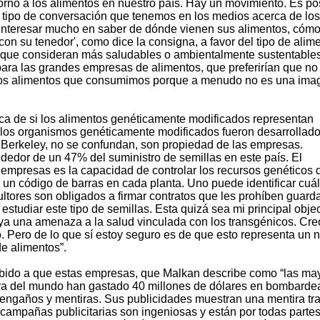
orno a los alimentos en nuestro país. Hay un movimiento. Es po
l tipo de conversación que tenemos en los medios acerca de los
interesar mucho en saber de dónde vienen sus alimentos, cóm
 con su tenedor', como dice la consigna, a favor del tipo de alim
s que consideran más saludables o ambientalmente sustentables
ra las grandes empresas de alimentos, que preferirían que no
os alimentos que consumimos porque a menudo no es una ima
rca de si los alimentos genéticamente modificados representan
ue los organismos genéticamente modificados fueron desarrollad
o Berkeley, no se confundan, son propiedad de las empresas.
dedor de un 47% del suministro de semillas en este país. El
empresas es la capacidad de controlar los recursos genéticos 
n código de barras en cada planta. Uno puede identificar cuá
ultores son obligados a firmar contratos que les prohíben guard
 estudiar este tipo de semillas. Esta quizá sea mi principal obje
ya una amenaza a la salud vinculada con los transgénicos. Cr
 Pero de lo que sí estoy seguro es de que esto representa un 
de alimentos”.
bido a que estas empresas, que Malkan describe como “las ma
ra del mundo han gastado 40 millones de dólares en bombarde
engaños y mentiras. Sus publicidades muestran una mentira tra
campañas publicitarias son ingeniosas y están por todas partes