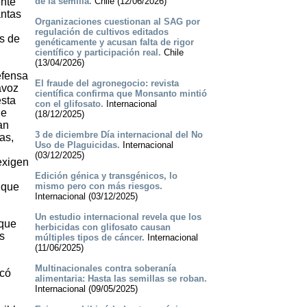
ente
de la semilla.
Chile (12/06/2026)
antas
Organizaciones cuestionan al SAG por
regulación de cultivos editados
s de
genéticamente y acusan falta de rigor
científico y participación real.
Chile
(13/04/2026)
efensa
El fraude del agronegocio: revista
avoz
científica confirma que Monsanto mintió
esta
con el glifosato.
Internacional
ue
(18/12/2025)
an
3 de diciembre Día internacional del No
as,
Uso de Plaguicidas.
Internacional
(03/12/2025)
exigen
Edición génica y transgénicos, lo
 que
mismo pero con más riesgos.
Internacional (03/12/2025)
Un estudio internacional revela que los
 que
herbicidas con glifosato causan
s
múltiples tipos de cáncer.
Internacional
(11/06/2025)
Multinacionales contra soberanía
icó
alimentaria: Hasta las semillas se roban.
Internacional (09/05/2025)