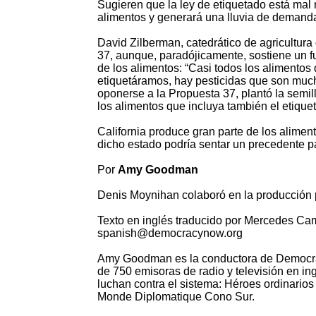
Sugieren que la ley de etiquetado está mal
alimentos y generará una lluvia de demanda
David Zilberman, catedrático de agricultura
37, aunque, paradójicamente, sostiene un f
de los alimentos: “Casi todos los aliment
etiquetáramos, hay pesticidas que son much
oponerse a la Propuesta 37, plantó la semi
los alimentos que incluya también el etiquet
California produce gran parte de los alime
dicho estado podría sentar un precedente pa
Por
Amy Goodman
Denis Moynihan colaboró en la producción p
Texto en inglés traducido por Mercedes Ca
spanish@democracynow.org
Amy Goodman es la conductora de Democracy
de 750 emisoras de radio y televisión en in
luchan contra el sistema: Héroes ordinarios
Monde Diplomatique Cono Sur.