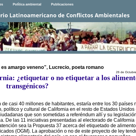
es
Política ambiental
Publicaciones
rio Latinoamericano de Conflictos Ambientales
s es amargo veneno”, Lucrecio, poeta romano
26 de Octubr
rnia: ¿etiquetar o no etiquetar a los aliment
transgénicos?
n de casi 40 millones de habitantes, estaría entre los 30 países
político y cultural de California en el resto de Estados Unidos
ciudadanas que son sometidas a referéndum allí y su legislació
ia. De las 11 iniciativas presentadas al electorado de California
tención sea la Propuesta 37 acerca del etiquetado de aliment
cados (OGM). La aprobación o no de este proyecto de ley tend