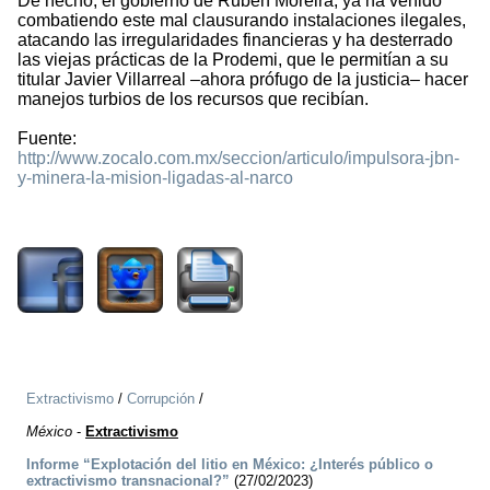
De hecho, el gobierno de Rubén Moreira, ya ha venido
combatiendo este mal clausurando instalaciones ilegales,
atacando las irregularidades financieras y ha desterrado
las viejas prácticas de la Prodemi, que le permitían a su
titular Javier Villarreal –ahora prófugo de la justicia– hacer
manejos turbios de los recursos que recibían.
Fuente:
http://www.zocalo.com.mx/seccion/articulo/impulsora-jbn-
y-minera-la-mision-ligadas-al-narco
1871
Extractivismo
/
Corrupción
/
México
-
Extractivismo
Informe “Explotación del litio en México: ¿Interés público o
extractivismo transnacional?”
(27/02/2023)