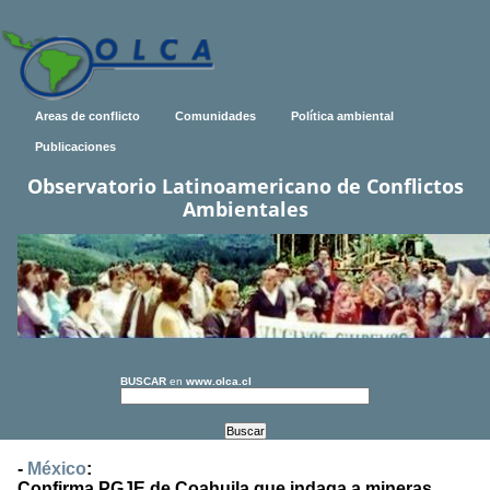
Areas de conflicto
Comunidades
Política ambiental
Publicaciones
Observatorio Latinoamericano de Conflictos
Ambientales
BUSCAR
en
www.olca.cl
-
México
:
Confirma PGJE de Coahuila que indaga a mineras