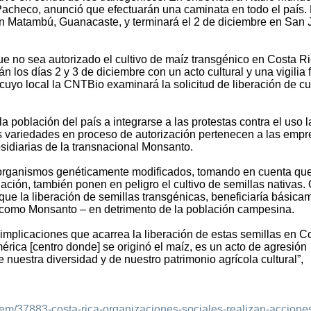
acheco, anunció que efectuarán una caminata en todo el país.
en Matambú, Guanacaste, y terminará el 2 de diciembre en San 
ue no sea autorizado el cultivo de maíz transgénico en Costa Ri
los días 2 y 3 de diciembre con un acto cultural y una vigilia 
 cuyo local la CNTBio examinará la solicitud de liberación de cu
 población del país a integrarse a las protestas contra el uso l
as variedades en proceso de autorización pertenecen a las emp
sidiarias de la transnacional Monsanto.
 organismos genéticamente modificados, tomando en cuenta qu
ación, también ponen en peligro el cultivo de semillas nativas. 
ue la liberación de semillas transgénicas, beneficiaría básica
 como Monsanto – en detrimento de la población campesina.
implicaciones que acarrea la liberación de estas semillas en C
ica [centro donde] se originó el maíz, es un acto de agresión
nuestra diversidad y de nuestro patrimonio agrícola cultural”,
item/37883-costa-rica-organizaciones-sociales-realizan-accione