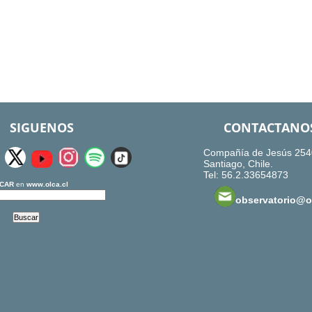
SIGUENOS
CONTACTANO
Compañía de Jesús 254
Santiago, Chile.
Tel: 56.2.33654873
CAR
en
www.olca.cl
observatorio@ol