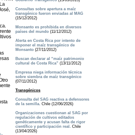
 La
Consultas sobre apertura a maíz
José,
transgénico fueron enviadas al MAG
(15/12/2012)
ca.
Monsanto es prohibida en diversos
frente
países del mundo
(11/12/2012)
ltivos
Alerta en Costa Rica por intento de
imponer el maíz transgénico de
Monsanto
(27/11/2012)
as
resas
Buscan declarar al “maíz patrimonio
cultural de Costa Rica”
(13/11/2012)
Empresa niega información técnica
e
sobre siembra de maíz transgénico
Otro
(07/11/2012)
mente
Transgénicos
Consulta del SAG reactiva a defensores
osta
de la semilla.
Chile (12/06/2026)
Organizaciones cuestionan al SAG por
regulación de cultivos editados
genéticamente y acusan falta de rigor
científico y participación real.
Chile
(13/04/2026)
s-