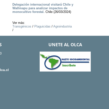
Delegación internacional visitará Chile y
Wallmapu para analizar impactos de
monocultivo forestal.
Chile (26/03/2024)
Ver más:
Transgénicos
/
Plaguicidas
/
Agroindustria
/
S
UNETE AL OLCA
0
ca.cl