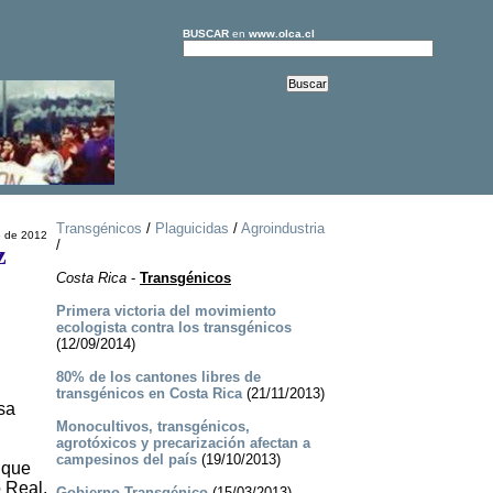
BUSCAR
en
www.olca.cl
Transgénicos
/
Plaguicidas
/
Agroindustria
e de 2012
/
z
Costa Rica
-
Transgénicos
Primera victoria del movimiento
ecologista contra los transgénicos
(12/09/2014)
80% de los cantones libres de
transgénicos en Costa Rica
(21/11/2013)
sa
Monocultivos, transgénicos,
agrotóxicos y precarización afectan a
campesinos del país
(19/10/2013)
 que
 Real,
Gobierno Transgénico
(15/03/2013)