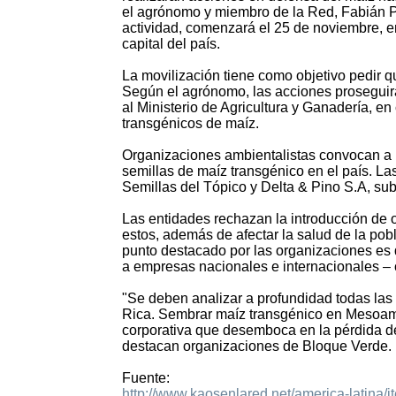
el agrónomo y miembro de la Red, Fabián P
actividad, comenzará el 25 de noviembre, 
capital del país.
La movilización tiene como objetivo pedir q
Según el agrónomo, las acciones proseguirán 
al Ministerio de Agricultura y Ganadería, en
transgénicos de maíz.
Organizaciones ambientalistas convocan a la
semillas de maíz transgénico en el país. L
Semillas del Tópico y Delta & Pino S.A, sub
Las entidades rechazan la introducción de
estos, además de afectar la salud de la pobl
punto destacado por las organizaciones es q
a empresas nacionales e internacionales –
"Se deben analizar a profundidad todas las 
Rica. Sembrar maíz transgénico en Mesoamér
corporativa que desemboca en la pérdida de 
destacan organizaciones de Bloque Verde.
Fuente:
http://www.kaosenlared.net/america-latina/