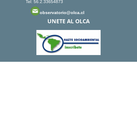
Tel: 56.2.33654873
observatorio@olca.cl
UNETE AL OLCA