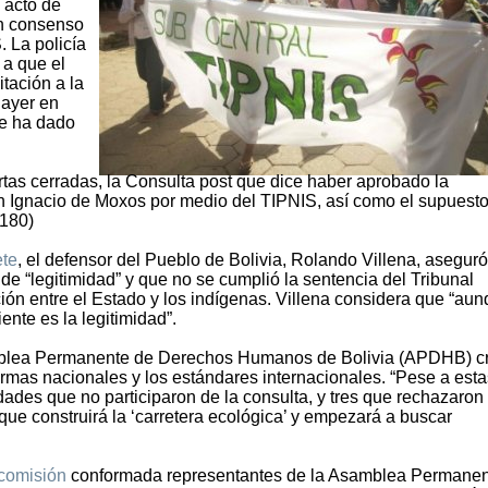
 acto de
in consenso
 La policía
 a que el
tación a la
 ayer en
ue ha dado
ertas cerradas, la Consulta post que dice haber aprobado la
San Ignacio de Moxos por medio del TIPNIS, así como el supuest
 180)
ete
, el defensor del Pueblo de Bolivia, Rolando Villena, asegur
e “legitimidad” y que no se cumplió la sentencia del Tribunal
ión entre el Estado y los indígenas. Villena considera que “au
nte es la legitimidad”.
amblea Permanente de Derechos Humanos de Bolivia (APDHB) c
rmas nacionales y los estándares internacionales. “Pese a esta
des que no participaron de la consulta, y tres que rechazaron 
que construirá la ‘carretera ecológica’ y empezará a buscar
 comisión
conformada representantes de la Asamblea Permanen