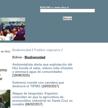
BUSCAR
en
www.olca.cl
Biodiversidad
/
Pueblos originarios
/
e de 2012
Bolivia
-
Biodiversidad
Ambientalista alerta que explotación del
litio hunde el salar, reduce vida silvestre
ierno
y amenaza agua de comunidades
n
(18/08/2025)
ar
Gobierno insiste con carretera que
destruirá el TIPNIS
(10/03/2017)
Ataque de langostas: Expertos
coinciden en que la agricultura de
monocultivo industrial en Santa Cruz es
inviable
(06/02/2017)