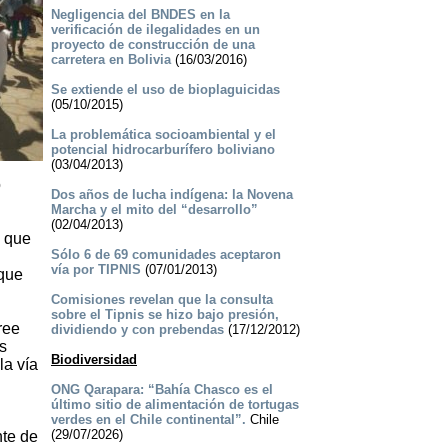
Negligencia del BNDES en la
verificación de ilegalidades en un
proyecto de construcción de una
carretera en Bolivia
(16/03/2016)
Se extiende el uso de bioplaguicidas
(05/10/2015)
La problemática socioambiental y el
potencial hidrocarburífero boliviano
(03/04/2013)
o
Dos años de lucha indígena: la Novena
Marcha y el mito del “desarrollo”
(02/04/2013)
ó que
Sólo 6 de 69 comunidades aceptaron
vía por TIPNIS
(07/01/2013)
nque
Comisiones revelan que la consulta
sobre el Tipnis se hizo bajo presión,
ree
dividiendo y con prebendas
(17/12/2012)
s
Biodiversidad
la vía
ONG Qarapara: “Bahía Chasco es el
último sitio de alimentación de tortugas
verdes en el Chile continental”.
Chile
(29/07/2026)
te de