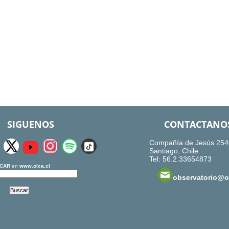
SIGUENOS
CONTACTANO
Compañía de Jesús 254
Santiago, Chile.
Tel: 56.2.33654873
CAR
en
www.olca.cl
observatorio@ol