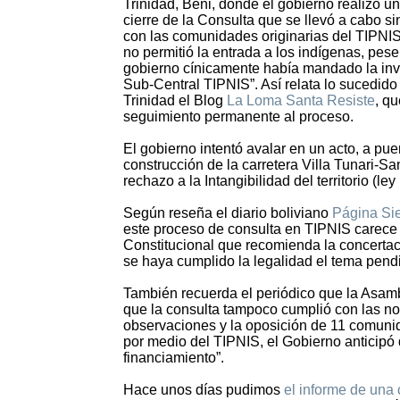
Trinidad, Beni, donde el gobierno realizó un
cierre de la Consulta que se llevó a cabo s
con las comunidades originarias del TIPNIS.
no permitió la entrada a los indígenas, pese
gobierno cínicamente había mandado la invi
Sub-Central TIPNIS”. Así relata lo sucedido
Trinidad el Blog
La Loma Santa Resiste
, q
seguimiento permanente al proceso.
El gobierno intentó avalar en un acto, a pu
construcción de la carretera Villa Tunari-
rechazo a la Intangibilidad del territorio (ley
Según reseña el diario boliviano
Página Si
este proceso de consulta en TIPNIS carece d
Constitucional que recomienda la concertac
se haya cumplido la legalidad el tema pendie
También recuerda el periódico que la As
que la consulta tampoco cumplió con las no
observaciones y la oposición de 11 comunida
por medio del TIPNIS, el Gobierno anticipó 
financiamiento”.
Hace unos días pudimos
el informe de una