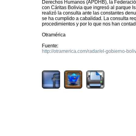
Derechos Humanos (APDHB), la Federación 
con Cáritas Bolivia que ingresó al parque 
realizó la consulta ante las constantes de
se ha cumplido a cabalidad. La consulta requ
procedimientos y por lo que nos han conta
Otramérica
Fuente:
http://otramerica.com/radar/el-gobierno-boliv
1694