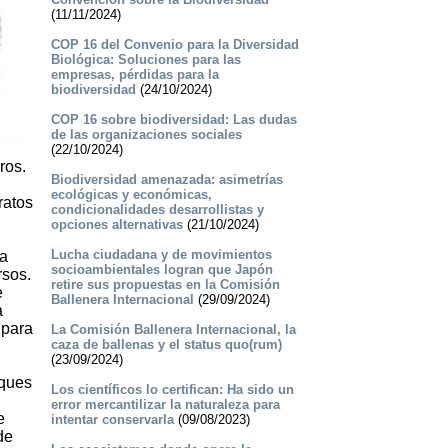
(11/11/2024)
COP 16 del Convenio para la Diversidad
Biológica: Soluciones para las
empresas, pérdidas para la
biodiversidad
(24/10/2024)
COP 16 sobre biodiversidad: Las dudas
de las organizaciones sociales
(22/10/2024)
ros.
Biodiversidad amenazada: asimetrías
ecológicas y económicas,
ratos
condicionalidades desarrollistas y
opciones alternativas
(21/10/2024)
Lucha ciudadana y de movimientos
ha
socioambientales logran que Japón
rsos.
retire sus propuestas en la Comisión
e
Ballenera Internacional
(29/09/2024)
a
 para
La Comisión Ballenera Internacional, la
caza de ballenas y el status quo(rum)
(23/09/2024)
sques
Los científicos lo certifican: Ha sido un
error mercantilizar la naturaleza para
e
intentar conservarla
(09/08/2023)
de