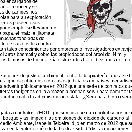
 los encargados de
dan a conocer y se
les de campesinos
colas para su explotación
uienes poseen esos
por ejemplo, se llevaron de
 papa, el maíz, el jitomate,
én muchas toneladas de
nto de sus efectos contra
entan tales conocimientos por empresas o investigadores extranje
el arroz basmati y sobre las propiedades del árbol del Nim, y
tos famosos de biopiratería disfrazados hace diez años de cont
ciones de justicia ambiental contra la biopiratería, ahora se 
de algunos gobiernos o en casos judiciales en países megadive
a advertir públicamente en 2012 que una serie de contratos qu
ierras indígenas en la Amazonia podrían servir para camuflar l
ociedad civil a la administración estatal. ¿Será para bien o será
a ligada a contratos REDD, que son los que dan control sobre bo
 bosque y así impedir las emisiones de dióxido de carbono al
Medio Ambiente, Izabella Teixeira, dijo en marzo de 2012 que s
zar en la valorización de la biodiversidad "disfracen acciones 