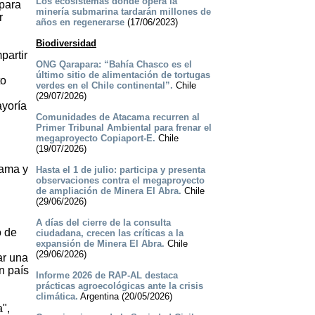
Los ecosistemas donde opera la
 para
minería submarina tardarán millones de
r
años en regenerarse
(17/06/2023)
Biodiversidad
partir
ONG Qarapara: “Bahía Chasco es el
último sitio de alimentación de tortugas
to
verdes en el Chile continental”.
Chile
(29/07/2026)
ayoría
Comunidades de Atacama recurren al
Primer Tribunal Ambiental para frenar el
megaproyecto Copiaport-E.
Chile
(19/07/2026)
bama y
Hasta el 1 de julio: participa y presenta
observaciones contra el megaproyecto
de ampliación de Minera El Abra.
Chile
(29/06/2026)
A días del cierre de la consulta
o de
ciudadana, crecen las críticas a la
expansión de Minera El Abra.
Chile
(29/06/2026)
ar una
n país
Informe 2026 de RAP-AL destaca
prácticas agroecológicas ante la crisis
climática.
Argentina (20/05/2026)
a",