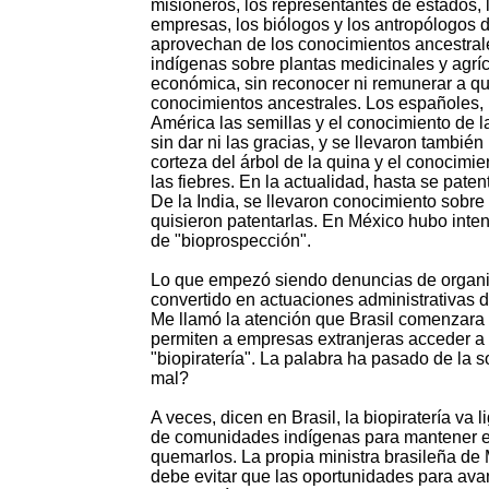
misioneros, los representantes de estados,
empresas, los biólogos y los antropólogos 
aprovechan de los conocimientos ancestra
indígenas sobre plantas medicinales y agrí
económica, sin reconocer ni remunerar a q
conocimientos ancestrales. Los españoles, 
América las semillas y el conocimiento de la
sin dar ni las gracias, y se llevaron tambi
corteza del árbol de la quina y el conocimie
las fiebres. En la actualidad, hasta se pat
De la India, se llevaron conocimiento sobre 
quisieron patentarlas. En México hubo inten
de "bioprospección".
Lo que empezó siendo denuncias de organiza
convertido en actuaciones administrativas 
Me llamó la atención que Brasil comenzara 
permiten a empresas extranjeras acceder a t
"biopiratería". La palabra ha pasado de la s
mal?
A veces, dicen en Brasil, la biopiratería v
de comunidades indígenas para mantener el
quemarlos. La propia ministra brasileña de 
debe evitar que las oportunidades para avan