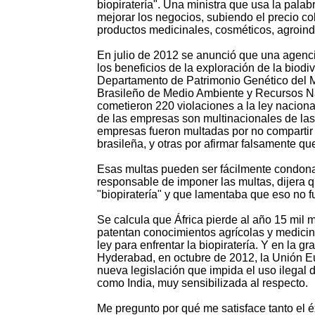
biopiratería". Una ministra que usa la palab
mejorar los negocios, subiendo el precio co
productos medicinales, cosméticos, agroind
En julio de 2012 se anunció que una agenci
los beneficios de la exploración de la biod
Departamento de Patrimonio Genético del Mi
Brasileño de Medio Ambiente y Recursos N
cometieron 220 violaciones a la ley nacional
de las empresas son multinacionales de las
empresas fueron multadas por no compartir l
brasileña, y otras por afirmar falsamente qu
Esas multas pueden ser fácilmente condonad
responsable de imponer las multas, dijera 
"biopiratería" y que lamentaba que eso no fu
Se calcula que África pierde al año 15 mil 
patentan conocimientos agrícolas y medici
ley para enfrentar la biopiratería. Y en la 
Hyderabad, en octubre de 2012, la Unión Eu
nueva legislación que impida el uso ilegal
como India, muy sensibilizada al respecto.
Me pregunto por qué me satisface tanto el éx