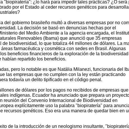
ra "biopiratería": ¿lo hará para impedir tales prácticas? ¿O será
brado por el Estado al ceder recursos genéticos para desarrolla
ustriales?
a del gobierno brasileño multó a diversas empresas por no com
iversidad. La decisión se basó en denuncias hechas por el
nisterio del Medio Ambiente a la agencia encargada, el Institu
aturales Renovables (Ibama) que anunció que 35 empresas
 de biodiversidad, lo que totaliza 44 millones de dólares. La m
 áreas farmacéutica y cosmética con sedes en Brasil. Algunas
os beneficios financieros de la exploración de la biodiversidad
e habían repartido los beneficios.
as, pero lo notable es que Natália Milanezi, funcionaria del I
que las empresas que no cumplen con la ley están practicando
era todavía un delito tipificado en el código penal.
millones de dólares por los pagos no recibidos de empresas que
nales indígenas. Ecuador ha anunciado que prepara un proyect
gran reunión del Convenio Internacional de Biodiversidad en
ropea explícitamente uso la palabra "biopiratería" para anunci
 de recursos genéticos. Eso era una manera de quedar bien en u
ito de la introducción de un neologismo insultante, "biopiraterí