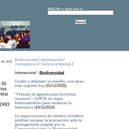
BUSCAR
en
www.olca.cl
Biodiversidad
/
Agroindustria
/
e de 2012
Transgénicos
/
Justicia ambiental
/
Internacional
-
Biodiversidad
Cuidar y defender la semilla, una tarea
e 30
más urgente hoy
(01/12/2025)
rios
mino
“Fracasó la agenda para movilizar
recursos”: COP16 no logra
financiamiento para restaurar la
 1993
naturaleza
(16/11/2024)
La negociaciones de cambio climático
podrían socavar la precaución ante la
geoingeniería exigida por la
Convención sobre la Biodiversidad