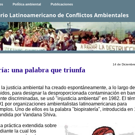
es
Política ambiental
Publicaciones
rio Latinoamericano de Conflictos Ambientales
14 de Diciembr
ría: una palabra que triunfa
 la justicia ambiental ha creado espontáneamente, a lo largo d
idos, para designar la desproporcionada contaminación en bar
te discriminadas, se usó "injusticia ambiental" en 1982. El tér
1 por organizaciones ambientalistas latinoamericanas para
mplos. Uno de ellos es la palabra "biopiratería", introducida en
fundida por Vandana Shiva.
na práctica extendida sobre
diante la cual los