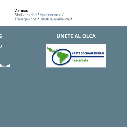
Ver más:
Biodiversidad
/
Agroindustria
/
Transgénicos
/
Justicia ambiental
/
S
UNETE AL OLCA
0
ca.cl