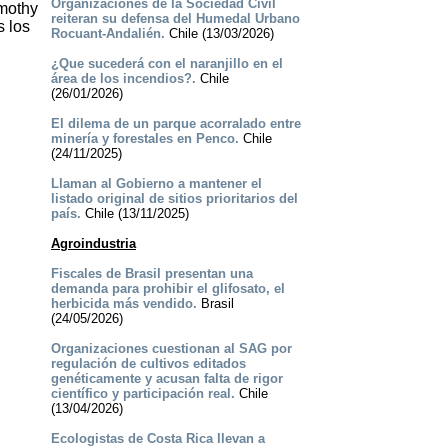
Organizaciones de la Sociedad Civil
imothy
reiteran su defensa del Humedal Urbano
s los
Rocuant-Andalién.
Chile (13/03/2026)
¿Que sucederá con el naranjillo en el
área de los incendios?.
Chile
(26/01/2026)
El dilema de un parque acorralado entre
minería y forestales en Penco.
Chile
(24/11/2025)
Llaman al Gobierno a mantener el
listado original de sitios prioritarios del
país.
Chile (13/11/2025)
Agroindustria
Fiscales de Brasil presentan una
demanda para prohibir el glifosato, el
herbicida más vendido.
Brasil
(24/05/2026)
Organizaciones cuestionan al SAG por
regulación de cultivos editados
genéticamente y acusan falta de rigor
científico y participación real.
Chile
(13/04/2026)
Ecologistas de Costa Rica llevan a