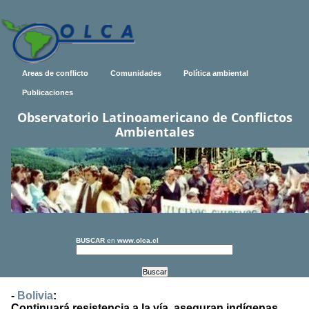
Areas de conflicto
Comunidades
Política ambiental
Publicaciones
Observatorio Latinoamericano de Conflictos
Ambientales
BUSCAR
en
www.olca.cl
-
Bolivia
:
Continuará resistencia a la vía, aseguran indígenas