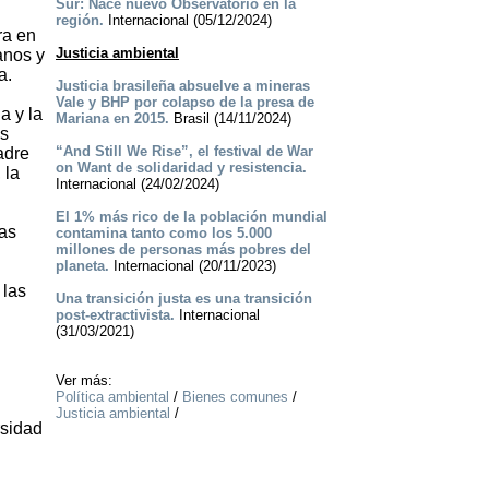
Sur: Nace nuevo Observatorio en la
región.
Internacional (05/12/2024)
ra en
Justicia ambiental
anos y
a.
Justicia brasileña absuelve a mineras
Vale y BHP por colapso de la presa de
a y la
Mariana en 2015.
Brasil (14/11/2024)
as
“And Still We Rise”, el festival de War
adre
on Want de solidaridad y resistencia.
 la
Internacional (24/02/2024)
El 1% más rico de la población mundial
las
contamina tanto como los 5.000
millones de personas más pobres del
planeta.
Internacional (20/11/2023)
 las
Una transición justa es una transición
post-extractivista.
Internacional
(31/03/2021)
Ver más:
Política ambiental
/
Bienes comunes
/
Justicia ambiental
/
rsidad