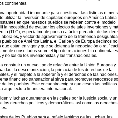
os continentes.
a oportunidad importante para cuestionar las distintas dimen
de utilizar la inversión de capitales europeos en América Latin
 instantes en que nuestros pueblos se rebelan contra el modelo
allí la necesidad de evaluar los efectos de tales inversiones y m
rcio (TLC), especialmente por su carácter predador de los der
s laborales, y vector de agravamiento de la tremenda desiguald
s pueblos de América Latina, el Caribe y de Europa decimos no
que están en vigor y que se detenga la negociación o ratificac
amente consultados sobre el tipo de relaciones bi-continentale
 y no los de los inversionistas y las transnacionales.
a construir un nuevo tipo de relación entre la Unión Europea y
ualdad, la descolonización, la primacía de los derechos de la
ales, y el respeto a la soberanía y el derechos de las naciones
tema financiero transnacional sirva para promover retrocesos s
r de los pueblos. Este encuentro exigirá que cesen las políticas
a arquitectura financiera internacional.
gen y luchas duramente en las calles por la justicia social y un
e los derechos políticos y democráticos, así como los derechos
les.
bre de los Pueblos será el reflejo legítimo de las luchas, las