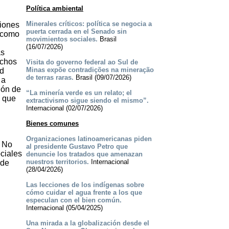
Política ambiental
Minerales críticos: política se negocia a
siones
puerta cerrada en el Senado sin
a como
movimientos sociales.
Brasil
(16/07/2026)
ás
echos
Visita do governo federal ao Sul de
Minas expõe contradições na mineração
ad
de terras raras.
Brasil (09/07/2026)
 a
ión de
“La minería verde es un relato; el
s que
extractivismo sigue siendo el mismo”.
Internacional (02/07/2026)
Bienes comunes
Organizaciones latinoamericanas piden
. No
al presidente Gustavo Petro que
ociales
denuncie los tratados que amenazan
nuestros territorios.
Internacional
 de
(28/04/2026)
Las lecciones de los indígenas sobre
cómo cuidar el agua frente a los que
especulan con el bien común.
Internacional (05/04/2025)
Una mirada a la globalización desde el