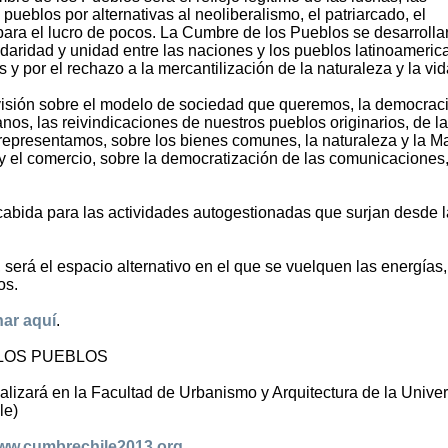
ueblos por alternativas al neoliberalismo, el patriarcado, el
para el lucro de pocos. La Cumbre de los Pueblos se desarrolla
olidaridad y unidad entre las naciones y los pueblos latinoameric
y por el rechazo a la mercantilización de la naturaleza y la vid
 visión sobre el modelo de sociedad que queremos, la democraci
os, las reivindicaciones de nuestros pueblos originarios, de l
 representamos, sobre los bienes comunes, la naturaleza y la M
s y el comercio, sobre la democratización de las comunicaciones,
 cabida para las actividades autogestionadas que surjan desde 
erá el espacio alternativo en el que se vuelquen las energías,
os.
har aquí
.
 LOS PUEBLOS
lizará en la Facultad de Urbanismo y Arquitectura de la Unive
le)
ww.cumbrechile2013.org
.