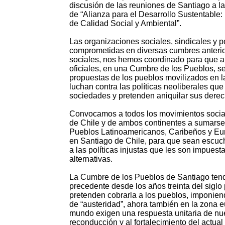
discusión de las reuniones de Santiago a las
de “Alianza para el Desarrollo Sustentable
de Calidad Social y Ambiental”.
Las organizaciones sociales, sindicales y 
comprometidas en diversas cumbres anterior
sociales, nos hemos coordinado para que al
oficiales, en una Cumbre de los Pueblos, 
propuestas de los pueblos movilizados en l
luchan contra las políticas neoliberales qu
sociedades y pretenden aniquilar sus derec
Convocamos a todos los movimientos sociale
de Chile y de ambos continentes a sumarse
Pueblos Latinoamericanos, Caribeños y Eu
en Santiago de Chile, para que sean escuch
a las políticas injustas que les son impuest
alternativas.
La Cumbre de los Pueblos de Santiago tendr
precedente desde los años treinta del siglo
pretenden cobrarla a los pueblos, imponien
de “austeridad”, ahora también en la zona eu
mundo exigen una respuesta unitaria de nues
reconducción y al fortalecimiento del actua