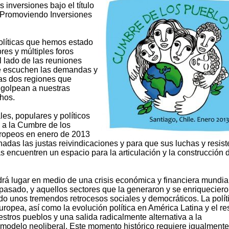
 inversiones bajo el título
: Promoviendo Inversiones
políticas que hemos estado
es y múltiples foros
 lado de las reuniones
se escuchen las demandas y
as dos regiones que
e golpean a nuestras
hos.
s, populares y políticos
 a la Cumbre de los
ropeos en enero de 2013
adas las justas reivindicaciones y para que sus luchas y resist
as encuentren un espacio para la articulación y la construcción 
á lugar en medio de una crisis económica y financiera mundial
 pasado, y aquellos sectores que la generaron y se enriquecier
do unos tremendos retrocesos sociales y democráticos. La polít
ropea, así como la evolución política en América Latina y el re
tros pueblos y una salida radicalmente alternativa a la
l modelo neoliberal. Este momento histórico requiere igualmente