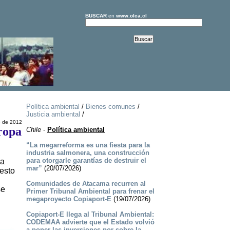
BUSCAR
en
www.olca.cl
Política ambiental
/
Bienes comunes
/
Justicia ambiental
/
e de 2012
ropa
Chile
-
Política ambiental
“La megarreforma es una fiesta para la
industria salmonera, una construcción
para otorgarle garantías de destruir el
ca
mar”
(20/07/2026)
 esto
Comunidades de Atacama recurren al
se
Primer Tribunal Ambiental para frenar el
megaproyecto Copiaport-E
(19/07/2026)
Copiaport-E llega al Tribunal Ambiental:
CODEMAA advierte que el Estado volvió
a poner las inversiones por sobre la