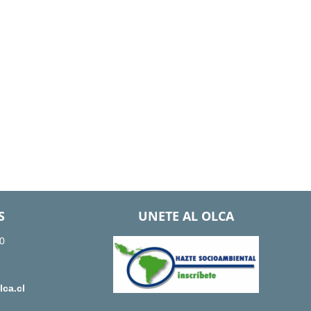
S
UNETE AL OLCA
0
ca.cl