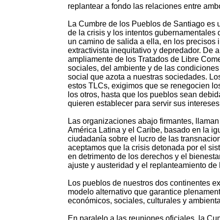
replantear a fondo las relaciones entre amb
La Cumbre de los Pueblos de Santiago es un
de la crisis y los intentos gubernamentales 
un camino de salida a ella, en los precisos
extractivista inequitativo y depredador. De 
ampliamente de los Tratados de Libre Come
sociales, del ambiente y de las condicione
social que azota a nuestras sociedades. Lo
estos TLCs, exigimos que se renegocien los 
los otros, hasta que los pueblos sean debid
quieren establecer para servir sus intereses,
Las organizaciones abajo firmantes, llaman 
América Latina y el Caribe, basado en la ig
ciudadanía sobre el lucro de las transnacion
aceptamos que la crisis detonada por el sis
en detrimento de los derechos y el bienesta
ajuste y austeridad y el replanteamiento de l
Los pueblos de nuestros dos continentes exi
modelo alternativo que garantice plenament
económicos, sociales, culturales y ambienta
En paralelo a las reuniones oficiales, la Cum