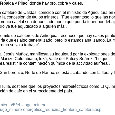
ebaida y Pijao, donde hay oro, cobre y cales.
 cafetero de Caldas, coincide con el ministro de Agricultura en
n la concesión de títulos mineros. "Fue espantoso lo que las n
 propio cafetal sea denunciado por lo que pueda tener por debaj
dio ya fue adjudicado a alguien más".
Comité de cafeteros de Antioquia, reconoce que hay casos punt
iría que es algo generalizado, pero lo estamos analizando. La 
cómo se va a trabajar".
ca, Jesús Muñoz, manifiesta su inquietud por la explotaciones de
l Macizo Colombiano, Inzá, Valle del Patía y Suárez. "Lo que
 resistir la contaminación química de la actividad aurífera".
San Lorenzo, Norte de Nariño, se está acabando con la flora y 
 Huila, sostiene que los proyectos hidroeléctricos como El Qui
ón de café en el suroccidente del país.
miento/E/el_auge_minero-
auge_minero-energetico_reduciria_frontera_cafetera.asp