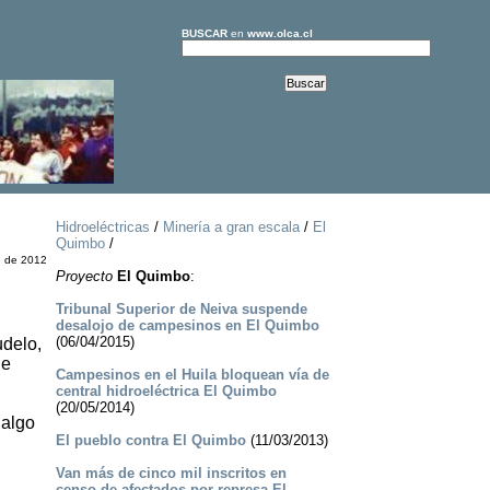
BUSCAR
en
www.olca.cl
Hidroeléctricas
/
Minería a gran escala
/
El
Quimbo
/
e de 2012
Proyecto
El Quimbo
:
Tribunal Superior de Neiva suspende
desalojo de campesinos en El Quimbo
(06/04/2015)
udelo,
de
Campesinos en el Huila bloquean vía de
central hidroeléctrica El Quimbo
(20/05/2014)
 algo
El pueblo contra El Quimbo
(11/03/2013)
Van más de cinco mil inscritos en
censo de afectados por represa El