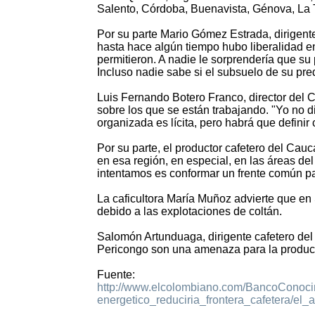
Salento, Córdoba, Buenavista, Génova, La T
Por su parte Mario Gómez Estrada, dirigente
hasta hace algún tiempo hubo liberalidad e
permitieron. A nadie le sorprendería que su
Incluso nadie sabe si el subsuelo de su pre
Luis Fernando Botero Franco, director del 
sobre los que se están trabajando. "Yo no d
organizada es lícita, pero habrá que definir 
Por su parte, el productor cafetero del Cau
en esa región, en especial, en las áreas de
intentamos es conformar un frente común para
La caficultora María Muñoz advierte que en 
debido a las explotaciones de coltán.
Salomón Artunduaga, dirigente cafetero del
Pericongo son una amenaza para la producci
Fuente:
http://www.elcolombiano.com/BancoConoci
energetico_reduciria_frontera_cafetera/el_