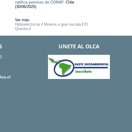
ratifica permiso de CONAF.
Chile
(30/06/2025)
Ver más:
Hidroeléctricas
/
Minería a gran escala
/
El
Quimbo
/
S
UNETE AL OLCA
0
ca.cl