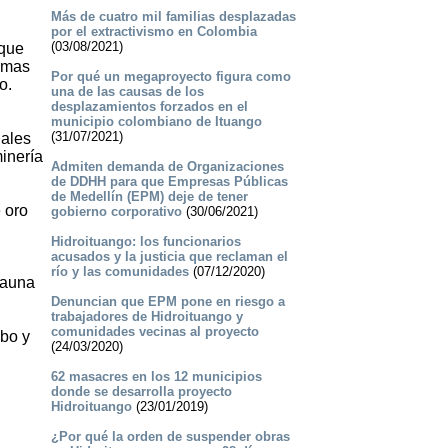
Más de cuatro mil familias desplazadas
por el extractivismo en Colombia
(03/08/2021)
 que
ormas
Por qué un megaproyecto figura como
o.
una de las causas de los
desplazamientos forzados en el
municipio colombiano de Ituango
(31/07/2021)
uales
minería
Admiten demanda de Organizaciones
de DDHH para que Empresas Públicas
de Medellín (EPM) deje de tener
 oro
gobierno corporativo
(30/06/2021)
Hidroituango: los funcionarios
acusados y la justicia que reclaman el
río y las comunidades
(07/12/2020)
fauna
Denuncian que EPM pone en riesgo a
trabajadores de Hidroituango y
comunidades vecinas al proyecto
mbo y
(24/03/2020)
62 masacres en los 12 municipios
donde se desarrolla proyecto
Hidroituango
(23/01/2019)
¿Por qué la orden de suspender obras