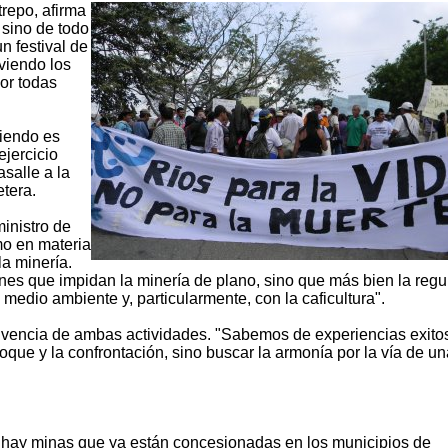
trepo, afirma
 sino de todo
n festival de
viendo los
por todas
iendo es
jercicio
salle a la
etera.
inistro de
mo en materia
la minería.
nes que impidan la minería de plano, sino que más bien la regu
medio ambiente y, particularmente, con la caficultura".
ivencia de ambas actividades. "Sabemos de experiencias exito
que y la confrontación, sino buscar la armonía por la vía de un
z, hay minas que ya están concesionadas en los municipios de