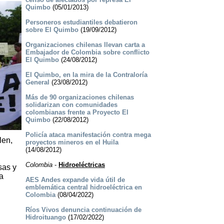
Quimbo
(05/01/2013)
Personeros estudiantiles debatieron
sobre El Quimbo
(19/09/2012)
Organizaciones chilenas llevan carta a
Embajador de Colombia sobre conflicto
El Quimbo
(24/08/2012)
El Quimbo, en la mira de la Contraloría
General
(23/08/2012)
Más de 90 organizaciones chilenas
solidarizan con comunidades
colombianas frente a Proyecto El
Quimbo
(22/08/2012)
Policía ataca manifestación contra mega
len,
proyectos mineros en el Huila
(14/08/2012)
Colombia
-
Hidroeléctricas
sas y
a
AES Andes expande vida útil de
emblemática central hidroeléctrica en
Colombia
(08/04/2022)
Ríos Vivos denuncia continuación de
Hidroituango
(17/02/2022)