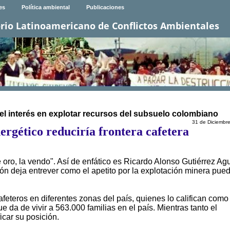
es
Política ambiental
Publicaciones
rio Latinoamericano de Conflictos Ambientales
el interés en explotar recursos del subsuelo colombiano
31 de Diciembr
ergético reduciría frontera cafetera
 oro, la vendo". Así de enfático es Ricardo Alonso Gutiérrez Ag
ción deja entrever como el apetito por la explotación minera pue
afeteros en diferentes zonas del país, quienes lo califican como
e da de vivir a 563.000 familias en el país. Mientras tanto el
icar su posición.