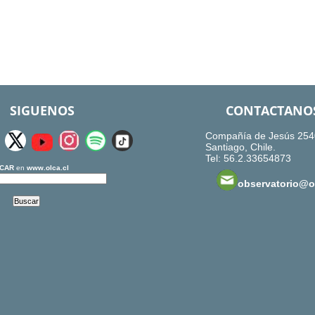
SIGUENOS
CONTACTANO
Compañía de Jesús 254
Santiago, Chile.
Tel: 56.2.33654873
CAR
en
www.olca.cl
observatorio@ol