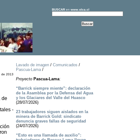
BUSCAR
en
www.olca.cl
Lavado de imagen
/
Comunicados
/
Pascua-Lama
/
o de 2013
Proyecto
Pascua-Lama
:
“Barrick siempre miente”: declaración
de la Asamblea por la Defensa del Agua
y los Glaciares del Valle del Huasco
a de
(28/07/2026)
ales -
23 trabajadores siguen aislados en la
minera de Barrick Gold: sindicato
denuncia graves fallas de seguridad
(24/07/2026)
ación
eron
“Esto es una llamada de auxilio”:
trabajadores de Pascua-Lama llevan