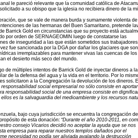
anal le pareció relevante que la comunidad católica de Atacam
solicitado a su obispo que la iglesia no recibiera dinero de la m
eración, que se vale de manera burda y sumamente violenta de
ntenciones de las hermanas del Buen Samaritano, pretende lav
e Barrick Gold en circunstancias que su proyecto está actualm
ado por orden de SERNAGEOMIN luego de constatarse las
nes de inseguridad a las que están sometidos sus trabajadores
 vez fue sancionada por la DGA por dañar los glaciares que son
hídricas irremplazables para mantener vivas las cuencas de los
an el desierto más seco del mundo.
o de múltiples intentos de Barrick Gold de inyectar dineros a la
ar de la defensa del agua y la vida en el territorio. Por lo mismo
s solicitaron a la Congregación la devolución de los dineros. E
 responsabilidad social empresarial no sólo consiste en aportar
era responsabilidad social de una empresa consiste en dignificar
llos es la salvaguardia del medioambiente y los recursos natu
zuela, bajo cuya jurisdicción se encuentra la congregación de
propósito de esta donación:
“Durante el año 2010-2011, en co
stro consejo Vicarios decidió no aceptar la ayuda que se nos
esta empresa para reparar nuestros templos dañados por el
e necesidad no podía ser aliviada avalando la destrucción