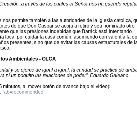
Creación, a través de los cuales el Señor nos ha querido regalar
e nos permite también a las autoridades de la iglesia católica, 
antes de que Don Gaspar se acoja a retiro y sea nominado otro
nte que las presiones indebidas que Barrick está intentando
sia local por cuidar la casa común, asumiendo con valentía la o
años presentes, sino que de evitar las causas estructurales de l
asco.
ctos Ambientales - OLCA
ntal y se ejerce de igual a igual, la caridad se practica de arrib
tera ni un poquito las relaciones de poder”. Eduardo Galeano
35 minutos, al mover botón de avance bajo el video):
6&cTab=recommended