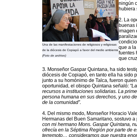
ningún c
hubiera 
2. La op
buenas i
imagen d
paraliz
condicio
Una de las manifestaciones de religiosos y religiosas
que a la
de la diócesis de Copiapó a favor del medio ambiente
fuentes 
(Foto de archivo)
que cruz
3. Monseñor Gaspar Quintana, ha sido testig
diócesis de Copiapó, en tanto ella ha sido pil
junto a su homónimo de Talca, fueron quiene
oportunidad, el obispo Quintana señaló:
“La
recursos a instituciones solidarias. La prim
persona humana en sus derechos, y uno de e
de la comunidad”.
4. Del mismo modo, Monseñor Horacio Valen
Hermanas del Buen Samaritano, sostuvo a 
con mi hermano Mons. Gaspar Quintana, nue
ofrecía en la Séptima Región por parte de 
terremoto… consideramos que nuestra enorm