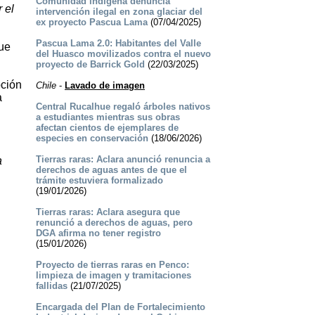
Comunidad indígena denuncia
 el
intervención ilegal en zona glaciar del
ex proyecto Pascua Lama
(07/04/2025)
Pascua Lama 2.0: Habitantes del Valle
que
del Huasco movilizados contra el nuevo
proyecto de Barrick Gold
(22/03/2025)
pción
Chile
-
Lavado de imagen
a
Central Rucalhue regaló árboles nativos
a estudiantes mientras sus obras
afectan cientos de ejemplares de
especies en conservación
(18/06/2026)
Tierras raras: Aclara anunció renuncia a
a
derechos de aguas antes de que el
trámite estuviera formalizado
(19/01/2026)
Tierras raras: Aclara asegura que
renunció a derechos de aguas, pero
DGA afirma no tener registro
(15/01/2026)
Proyecto de tierras raras en Penco:
limpieza de imagen y tramitaciones
fallidas
(21/07/2025)
Encargada del Plan de Fortalecimiento