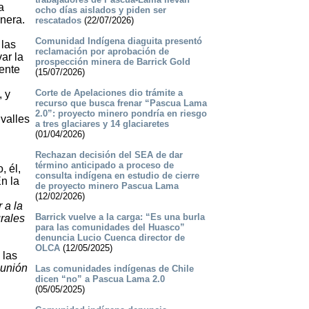
a
ocho días aislados y piden ser
inera.
rescatados
(22/07/2026)
Comunidad Indígena diaguita presentó
 las
reclamación por aprobación de
ar la
prospección minera de Barrick Gold
ente
(15/07/2026)
Corte de Apelaciones dio trámite a
, y
recurso que busca frenar “Pascua Lama
2.0”: proyecto minero pondría en riesgo
 valles
a tres glaciares y 14 glaciaretes
(01/04/2026)
Rechazan decisión del SEA de dar
término anticipado a proceso de
, él,
consulta indígena en estudio de cierre
n la
de proyecto minero Pascua Lama
(12/02/2026)
 a la
Barrick vuelve a la carga: “Es una burla
rales
para las comunidades del Huasco”
denuncia Lucio Cuenca director de
OLCA
(12/05/2025)
 las
munión
Las comunidades indígenas de Chile
dicen “no” a Pascua Lama 2.0
(05/05/2025)