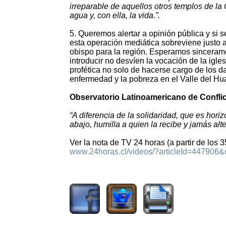
irreparable de aquellos otros templos de la 
agua y, con ella, la vida.”.
5. Queremos alertar a opinión pública y si s
esta operación mediática sobreviene justo 
obispo para la región. Esperamos sincerame
introducir no desvíen la vocación de la igle
profética no solo de hacerse cargo de los d
enfermedad y la pobreza en el Valle del Hu
Observatorio Latinoamericano de Confli
“A diferencia de la solidaridad, que es horizo
abajo, humilla a quien la recibe y jamás al
Ver la nota de TV 24 horas (a partir de los 
www.24horas.cl/videos/?articleId=44790
2303