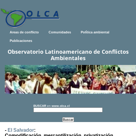
Areas de conflicto
Comunidades
Política ambiental
Publicaciones
Observatorio Latinoamericano de Conflictos
Ambientales
BUSCAR
en
www.olca.cl
-
El Salvador
:
Comodificación, mercantilización, privatización