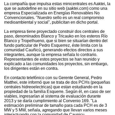
La compañía que impulsa estas minicentrales es Aaktei, la
que se autodefine en su sitio web (aaktei.com) como una
empresa Especializada en Energías Renovables No
Convencionales. "Nuestro sello es un real compromiso
medioambiental y social", publicitan en dicho portal.
La empresa tiene proyectado construir dos centrales de
paso, denominados Blanco y Tricauko en los esteros Río
Blanco y Tropelhueno, que si bien se situarían dentro del
fundo particular de Pedro Esquerrez, éste limita con la
comunidad Cauñicú, generando efectos directos a sus
integrantes, aunque la empresa señala lo contrario.
Representantes de estos proyectos se han reunido y
explicado a las comunidades los proyectos, sin embargo,
los dirigentes están en contra.
En contacto telefónico con su Gerente General, Pedro
Matthei, este informó que se trata de dos PCHs (pequeñas
centrales hidreoelectricas) que estan estudiando en la
propiedad de la familia Esquerre. Según él, en caso de ser
viables, ingresarían al sistema de evaluación durante
2013 y se daría cumplimiento al Convenio 169. "La
estimación preliminar de tamaño para cada PCH es de 3
MW y 5 MW, señala, agregando que llevan varios meses
interactuando con la comunidad de Caunicu.