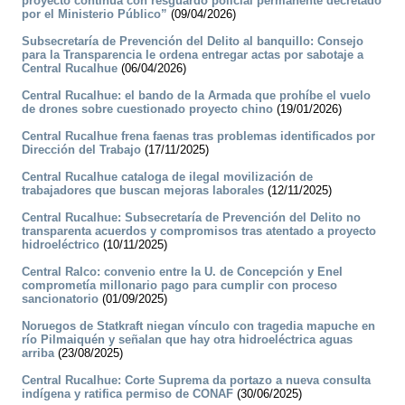
proyecto continúa con resguardo policial permanente decretado
por el Ministerio Público”
(09/04/2026)
Subsecretaría de Prevención del Delito al banquillo: Consejo
para la Transparencia le ordena entregar actas por sabotaje a
Central Rucalhue
(06/04/2026)
Central Rucalhue: el bando de la Armada que prohíbe el vuelo
de drones sobre cuestionado proyecto chino
(19/01/2026)
Central Rucalhue frena faenas tras problemas identificados por
Dirección del Trabajo
(17/11/2025)
Central Rucalhue cataloga de ilegal movilización de
trabajadores que buscan mejoras laborales
(12/11/2025)
Central Rucalhue: Subsecretaría de Prevención del Delito no
transparenta acuerdos y compromisos tras atentado a proyecto
hidroeléctrico
(10/11/2025)
Central Ralco: convenio entre la U. de Concepción y Enel
comprometía millonario pago para cumplir con proceso
sancionatorio
(01/09/2025)
Noruegos de Statkraft niegan vínculo con tragedia mapuche en
río Pilmaiquén y señalan que hay otra hidroeléctrica aguas
arriba
(23/08/2025)
Central Rucalhue: Corte Suprema da portazo a nueva consulta
indígena y ratifica permiso de CONAF
(30/06/2025)