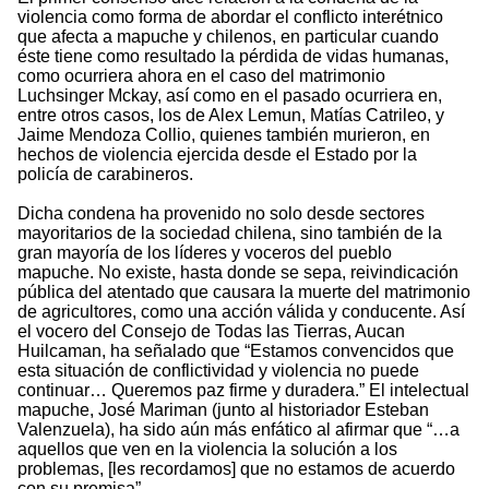
violencia como forma de abordar el conflicto interétnico
que afecta a mapuche y chilenos, en particular cuando
éste tiene como resultado la pérdida de vidas humanas,
como ocurriera ahora en el caso del matrimonio
Luchsinger Mckay, así como en el pasado ocurriera en,
entre otros casos, los de Alex Lemun, Matías Catrileo, y
Jaime Mendoza Collio, quienes también murieron, en
hechos de violencia ejercida desde el Estado por la
policía de carabineros.
Dicha condena ha provenido no solo desde sectores
mayoritarios de la sociedad chilena, sino también de la
gran mayoría de los líderes y voceros del pueblo
mapuche. No existe, hasta donde se sepa, reivindicación
pública del atentado que causara la muerte del matrimonio
de agricultores, como una acción válida y conducente. Así
el vocero del Consejo de Todas las Tierras, Aucan
Huilcaman, ha señalado que “Estamos convencidos que
esta situación de conflictividad y violencia no puede
continuar… Queremos paz firme y duradera.” El intelectual
mapuche, José Mariman (junto al historiador Esteban
Valenzuela), ha sido aún más enfático al afirmar que “…a
aquellos que ven en la violencia la solución a los
problemas, [les recordamos] que no estamos de acuerdo
con su premisa”.