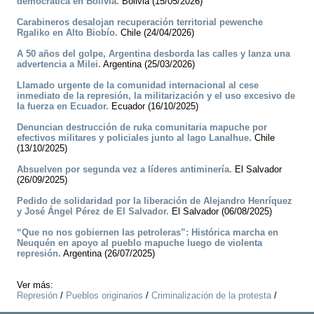
democrática en Bolivia.
Bolivia (15/05/2026)
Carabineros desalojan recuperación territorial pewenche
Rgaliko en Alto Biobío.
Chile (24/04/2026)
A 50 años del golpe, Argentina desborda las calles y lanza una
advertencia a Milei.
Argentina (25/03/2026)
Llamado urgente de la comunidad internacional al cese
inmediato de la represión, la militarización y el uso excesivo de
la fuerza en Ecuador.
Ecuador (16/10/2025)
Denuncian destrucción de ruka comunitaria mapuche por
efectivos militares y policiales junto al lago Lanalhue.
Chile
(13/10/2025)
Absuelven por segunda vez a líderes antiminería.
El Salvador
(26/09/2025)
Pedido de solidaridad por la liberación de Alejandro Henríquez
y José Ángel Pérez de El Salvador.
El Salvador (06/08/2025)
“Que no nos gobiernen las petroleras”: Histórica marcha en
Neuquén en apoyo al pueblo mapuche luego de violenta
represión.
Argentina (26/07/2025)
Ver más:
Represión
/
Pueblos originarios
/
Criminalización de la protesta
/