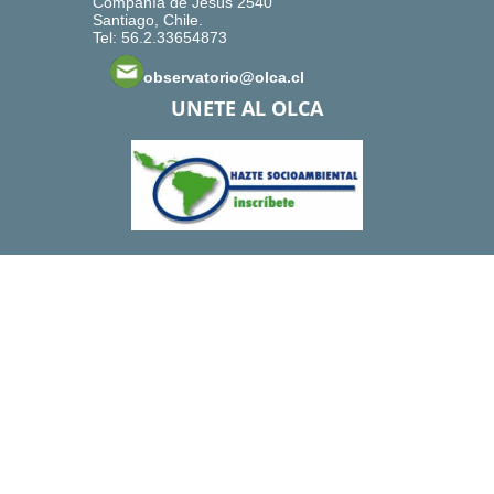
Compañía de Jesús 2540
Santiago, Chile.
Tel: 56.2.33654873
observatorio@olca.cl
UNETE AL OLCA