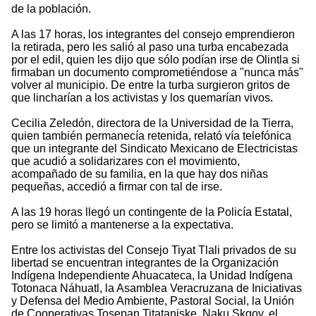
de la población.
A las 17 horas, los integrantes del consejo emprendieron
la retirada, pero les salió al paso una turba encabezada
por el edil, quien les dijo que sólo podían irse de Olintla si
firmaban un documento comprometiéndose a "nunca más"
volver al municipio. De entre la turba surgieron gritos de
que lincharían a los activistas y los quemarían vivos.
Cecilia Zeledón, directora de la Universidad de la Tierra,
quien también permanecía retenida, relató vía telefónica
que un integrante del Sindicato Mexicano de Electricistas
que acudió a solidarizares con el movimiento,
acompañado de su familia, en la que hay dos niñas
pequeñas, accedió a firmar con tal de irse.
A las 19 horas llegó un contingente de la Policía Estatal,
pero se limitó a mantenerse a la expectativa.
Entre los activistas del Consejo Tiyat Tlali privados de su
libertad se encuentran integrantes de la Organización
Indígena Independiente Ahuacateca, la Unidad Indígena
Totonaca Náhuatl, la Asamblea Veracruzana de Iniciativas
y Defensa del Medio Ambiente, Pastoral Social, la Unión
de Cooperativas Tosepan Titataniske, Naku Skgoy, el