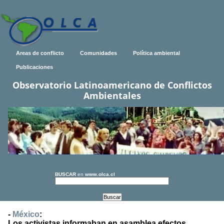
Areas de conflicto
Comunidades
Política ambiental
Publicaciones
Observatorio Latinoamericano de Conflictos
Ambientales
BUSCAR
en
www.olca.cl
-
México
:
Los activistas informaban en asamblea efectos