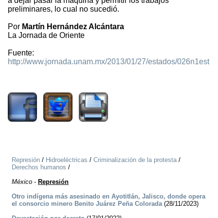
a dejar pasar la máquina y permitir los trabajos
preliminares, lo cual no sucedió.
Por
Martín Hernández Alcántara
La Jornada de Oriente
Fuente:
http://www.jornada.unam.mx/2013/01/27/estados/026n1est
2394
Represión
/
Hidroeléctricas
/
Criminalización de la protesta
/
Derechos humanos
/
México
-
Represión
Otro indígena más asesinado en Ayotitlán, Jalisco, donde opera
el consorcio minero Benito Juárez Peña Colorada
(28/11/2023)