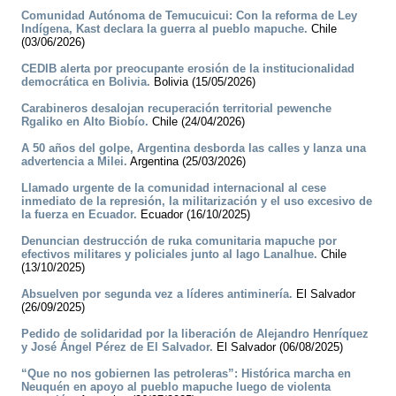
Comunidad Autónoma de Temucuicui: Con la reforma de Ley
Indígena, Kast declara la guerra al pueblo mapuche.
Chile
(03/06/2026)
CEDIB alerta por preocupante erosión de la institucionalidad
democrática en Bolivia.
Bolivia (15/05/2026)
Carabineros desalojan recuperación territorial pewenche
Rgaliko en Alto Biobío.
Chile (24/04/2026)
A 50 años del golpe, Argentina desborda las calles y lanza una
advertencia a Milei.
Argentina (25/03/2026)
Llamado urgente de la comunidad internacional al cese
inmediato de la represión, la militarización y el uso excesivo de
la fuerza en Ecuador.
Ecuador (16/10/2025)
Denuncian destrucción de ruka comunitaria mapuche por
efectivos militares y policiales junto al lago Lanalhue.
Chile
(13/10/2025)
Absuelven por segunda vez a líderes antiminería.
El Salvador
(26/09/2025)
Pedido de solidaridad por la liberación de Alejandro Henríquez
y José Ángel Pérez de El Salvador.
El Salvador (06/08/2025)
“Que no nos gobiernen las petroleras”: Histórica marcha en
Neuquén en apoyo al pueblo mapuche luego de violenta