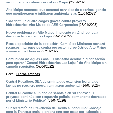
seguimiento a defensores del río Maipo
(26/04/2023)
Alto Maipo reconoce que contrató servicios de ciberinteligencia
que monitorearon e infiltraron ambientalistas
(19/04/2023)
SMA formula cuatro cargos graves contra proyecto
hidroeléctrico Alto Maipo de AES Corporation
(26/01/2023)
Nuevo problema en Alto Maipo: Incidente en túnel obliga a
desconectar central Las Lajas
(29/12/2022)
Pese a oposición de la población: Comité de Ministros rechazó
recursos interpuestos contra proyecto hidroeléctrico Alto Maipo
y minera Los Bronces
(27/11/2022)
Comunidad de Aguas Canal El Manzano denuncia autorización
para operar “Central Hidroeléctrica Las Lajas” de Alto Maipo sin
cumplir requisitos
(07/04/2022)
Chile
-
Hidroeléctricas
Central Rucalhue: SEA determina que extensión horaria de
faenas no requiere nueva tramitación ambiental
(14/07/2026)
Central Rucalhue a un año de sabotaje en su contra: “El
proyecto continúa con resguardo policial permanente decretado
por el Ministerio Público”
(09/04/2026)
Subsecretaría de Prevención del Delito al banquillo: Consejo
para la Transparencia le ordena entregar actas por sabotaje a