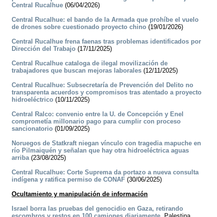
Central Rucalhue
(06/04/2026)
Central Rucalhue: el bando de la Armada que prohíbe el vuelo
de drones sobre cuestionado proyecto chino
(19/01/2026)
Central Rucalhue frena faenas tras problemas identificados por
Dirección del Trabajo
(17/11/2025)
Central Rucalhue cataloga de ilegal movilización de
trabajadores que buscan mejoras laborales
(12/11/2025)
Central Rucalhue: Subsecretaría de Prevención del Delito no
transparenta acuerdos y compromisos tras atentado a proyecto
hidroeléctrico
(10/11/2025)
Central Ralco: convenio entre la U. de Concepción y Enel
comprometía millonario pago para cumplir con proceso
sancionatorio
(01/09/2025)
Noruegos de Statkraft niegan vínculo con tragedia mapuche en
río Pilmaiquén y señalan que hay otra hidroeléctrica aguas
arriba
(23/08/2025)
Central Rucalhue: Corte Suprema da portazo a nueva consulta
indígena y ratifica permiso de CONAF
(30/06/2025)
Ocultamiento y manipulación de información
Israel borra las pruebas del genocidio en Gaza, retirando
escombros y restos en 100 camiones diariamente.
Palestina