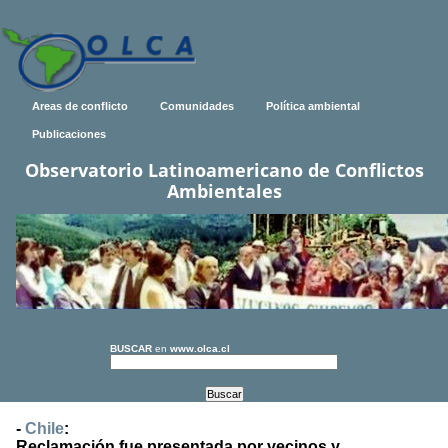
Areas de conflicto
Comunidades
Política ambiental
Publicaciones
Observatorio Latinoamericano de Conflictos
Ambientales
BUSCAR
en
www.olca.cl
-
Chile
:
Reclamación fue presentada por vecinos y