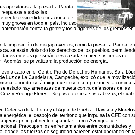
s opositoras a la presa La Parota,
 respuesta a todas las
ncremento desmedido e irracional de
s muy graves en todo el país. Incluso
e aprehensión contra la gente y los dirigentes de los gremios en
on la imposición de megaproyectos, como la presa La Parota, e
xaca, se están violando los derechos de los pueblos, permitiend
idades enteras que serán desplazadas o bien sus tierras de
. Además, se privatizará la producción de energía.
 llevó a cabo en el Centro Pro de Derechos Humanos, Sara Lóp
as de Luz de La Candelaria, Campeche, explicó que la movilizaci
isma, abundó, será exigir que cesen la represión y la criminal
n ese estado hay amenazas de muerte contra defensores de las
 Cruz y Rodrigo Flores. "Se puso precio a sus cabezas, el cual 
n Defensa de la Tierra y el Agua de Puebla, Tlaxcala y Morelos
ca energética, el despojo del territorio que impulsa la CFE con s
njeras, principalmente españolas, como Avengoa, y el
 nacional. Preocupan los enfrentamientos entre comunidades y
a, donde las fuerzas de seguridad parecen estar operando en f