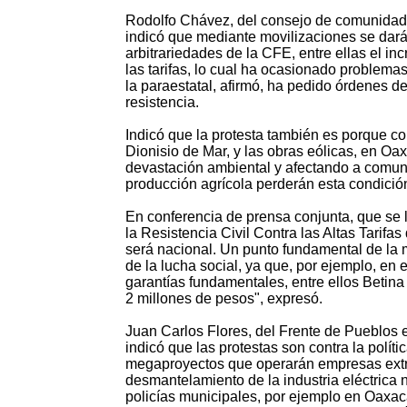
Rodolfo Chávez, del consejo de comunidade
indicó que mediante movilizaciones se dará
arbitrariedades de la CFE, entre ellas el i
las tarifas, lo cual ha ocasionado problema
la paraestatal, afirmó, ha pedido órdenes d
resistencia.
Indicó que la protesta también es porque c
Dionisio de Mar, y las obras eólicas, en Oa
devastación ambiental y afectando a comun
producción agrícola perderán esta condición
En conferencia de prensa conjunta, que se
la Resistencia Civil Contra las Altas Tarif
será nacional. Un punto fundamental de la m
de la lucha social, ya que, por ejemplo, e
garantías fundamentales, entre ellos Betina
2 millones de pesos", expresó.
Juan Carlos Flores, del Frente de Pueblos e
indicó que las protestas son contra la políti
megaproyectos que operarán empresas extra
desmantelamiento de la industria eléctrica
policías municipales, por ejemplo en Oaxac