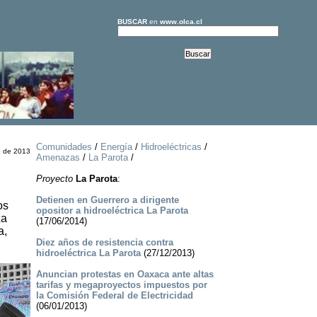
BUSCAR
en
www.olca.cl
Comunidades
/
Energía
/
Hidroeléctricas
/
o de 2013
Amenazas
/
La Parota
/
Proyecto
La Parota
:
Detienen en Guerrero a dirigente
os
opositor a hidroeléctrica La Parota
La
(17/06/2014)
a,
Diez años de resistencia contra
hidroeléctrica La Parota
(27/12/2013)
Anuncian protestas en Oaxaca ante altas
tarifas y megaproyectos impuestos por
la Comisión Federal de Electricidad
(06/01/2013)