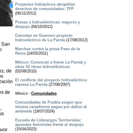
Proyectos hidráulicos atropellan
derechos de comunidades: TPP
(06/11/2012)
Presas e hidroeléctricas: negocio y
despojo
(04/10/2012)
Cancelan en Guerrero proyecto
hidroeléctrico de La Parota
(17/08/2012)
n San
Marchan contra la presa Paso de la
o
Reina
(14/03/2011)
México: Convocan a frenar La Parota y
otras 10 obras hidroeléctricas
ez, de
(02/08/2010)
ón
El conflicto del proyecto hidroeléctrico
ización
represa La Parota
(27/09/2007)
es de
México
-
Comunidades
Comunidades de Puebla exigen que
minera canadiense pague por daños al
,
ambiente
(19/07/2024)
us
Escuela de Liderazgos Territoriales:
apuestas feministas frente al despojo
(15/04/2023)
avor