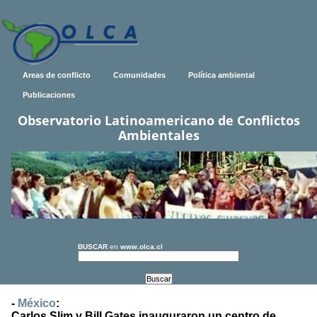
Areas de conflicto
Comunidades
Política ambiental
Publicaciones
Observatorio Latinoamericano de Conflictos
Ambientales
BUSCAR
en
www.olca.cl
-
México
:
Carlos Slim y Bill Gates inauguraron un centro de