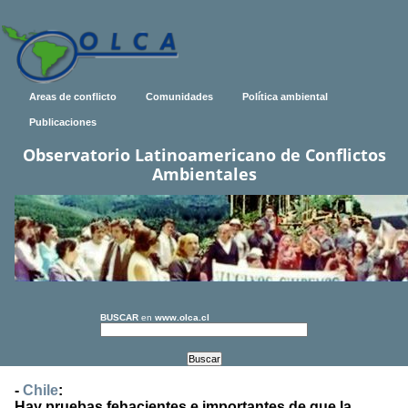
Areas de conflicto
Comunidades
Política ambiental
Publicaciones
Observatorio Latinoamericano de Conflictos
Ambientales
BUSCAR
en
www.olca.cl
-
Chile
:
Hay pruebas fehacientes e importantes de que la