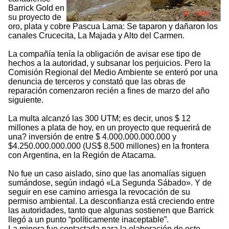
Barrick Gold en
su proyecto de
oro, plata y cobre Pascua Lama: Se taparon y dañaron los
canales Crucecita, La Majada y Alto del Carmen.
La compañía tenía la obligación de avisar ese tipo de
hechos a la autoridad, y subsanar los perjuicios. Pero la
Comisión Regional del Medio Ambiente se enteró por una
denuncia de terceros y constató que las obras de
reparación comenzaron recién a fines de marzo del año
siguiente.
La multa alcanzó las 300 UTM; es decir, unos $ 12
millones a plata de hoy, en un proyecto que requerirá de
una? inversión de entre $ 4.000.000.000.000 y
$4.250.000.000.000 (US$ 8.500 millones) en la frontera
con Argentina, en la Región de Atacama.
No fue un caso aislado, sino que las anomalías siguen
sumándose, según indagó «La Segunda Sábado». Y de
seguir en ese camino arriesga la revocación de su
permiso ambiental. La desconfianza está creciendo entre
las autoridades, tanto que algunas sostienen que Barrick
llegó a un punto “políticamente inaceptable”.
La minera fue contactada para la elaboración de este