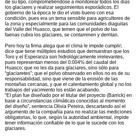
de su tipo, comprometiéndose a monitorear todos los días
los glaciares y realizar seguimientos esporádicos. El
gobierno de la época le dio el visto bueno con esa
condición, pues era un tema sensible para agricultores de
la zona y especialmente para las comunidades diaguitas
del Valle del Huasco, que temen que el polvo de las
faenas cubra los glaciares, se contaminen y derritan.
Pero hoy la firma alega que el clima le impide cumplir;
dice que tiene múltiples estudios que demuestran que los
Toro y el Esperanza son hidrológicamente irrelevantes,
pues representan menos del 0.004% del caudal del
Huasco; que no les da para glaciares, sino sólo para
“glaciaretes”; que el polvo observado en ellos no es de su
responsabilidad, sino que viene de la erosión de las
montañas cercanas, y que el calentamiento global y no los
trabajos del yacimiento los están acabando.
“El plan fue diseñado por el titular del proyecto (Barrick) en
base a circunstancias climáticas conocidas al momento
del diseño”, sentencia Olivia Pereira, descartando así el
argumento de la compañía para no realizar las mediciones
obligatorias, lo que, según la autoridad ambiental, impide
tener información confiable de lo que le sucede con los
glaciares.