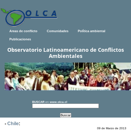
Areas de conflicto
Comunidades
Política ambiental
Publicaciones
Observatorio Latinoamericano de Conflictos
Ambientales
BUSCAR
en
www.olca.cl
-
Chile
:
09 de Marzo de 2013