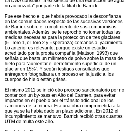
La DGA constató “la existencia de una extracción de agua
no autorizada” por parte de la filial de Barrick.
Fue ese hecho el que habría provocado la desconfianza
en las comunidades respecto de las sucesivas versiones
de Barrick sobre el cumplimiento de sus compromisos
ambientales. Además, se le reprochó no tomar todas las
medidas necesarias para la protección de tres glaciares
(El Toro 1, el Toro 2 y Esperanza) cercanos al yacimiento.
Lo anterior es relevante, porque existe un estudio
acreditado por la propia compañía (Mattson, 1993) que
señala que basta un milímetro de polvo sobre la masa de
hielo para “aumentar el derretimiento superficial de un
glaciar en 15%”. Y según testigos consultados que
entregaron fotografías a un proceso en la justicia, los
cuerpos de hielo están grises.
El mismo 2011 se inició otro proceso sancionatorio por no
contar con un by-pass en Alto del Carmen, para evitar
impactos en el pueblo por el tránsito adicional de los
camiones de la minera. Era una obra comprometida a la
que ya se la había dado un plazo adicional. En 2012 el
incumplimiento se mantuvo: Barrick recibió otras cuantas
UTM de multa este año.