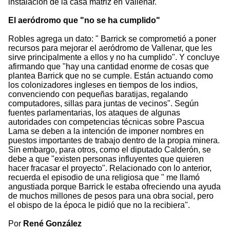
instalación de la casa matriz en Vallenar.
El aeródromo que "no se ha cumplido"
Robles agrega un dato: " Barrick se comprometió a poner
recursos para mejorar el aeródromo de Vallenar, que les
sirve principalmente a ellos y no ha cumplido". Y concluye
afirmando que "hay una cantidad enorme de cosas que
plantea Barrick que no se cumple. Están actuando como
los colonizadores ingleses en tiempos de los indios,
convenciendo con pequeñas baratijas, regalando
computadores, sillas para juntas de vecinos". Según
fuentes parlamentarias, los ataques de algunas
autoridades con competencias técnicas sobre Pascua
Lama se deben a la intención de imponer nombres en
puestos importantes de trabajo dentro de la propia minera.
Sin embargo, para otros, como el diputado Calderón, se
debe a que "existen personas influyentes que quieren
hacer fracasar el proyecto". Relacionado con lo anterior,
recuerda el episodio de una religiosa que " me llamó
angustiada porque Barrick le estaba ofreciendo una ayuda
de muchos millones de pesos para una obra social, pero
el obispo de la época le pidió que no la recibiera".
Por
René González