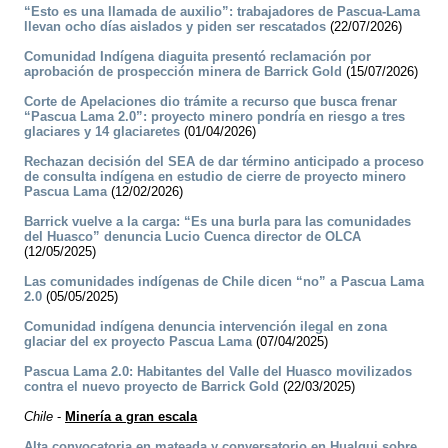
“Esto es una llamada de auxilio”: trabajadores de Pascua-Lama
llevan ocho días aislados y piden ser rescatados
(22/07/2026)
Comunidad Indígena diaguita presentó reclamación por
aprobación de prospección minera de Barrick Gold
(15/07/2026)
Corte de Apelaciones dio trámite a recurso que busca frenar
“Pascua Lama 2.0”: proyecto minero pondría en riesgo a tres
glaciares y 14 glaciaretes
(01/04/2026)
Rechazan decisión del SEA de dar término anticipado a proceso
de consulta indígena en estudio de cierre de proyecto minero
Pascua Lama
(12/02/2026)
Barrick vuelve a la carga: “Es una burla para las comunidades
del Huasco” denuncia Lucio Cuenca director de OLCA
(12/05/2025)
Las comunidades indígenas de Chile dicen “no” a Pascua Lama
2.0
(05/05/2025)
Comunidad indígena denuncia intervención ilegal en zona
glaciar del ex proyecto Pascua Lama
(07/04/2025)
Pascua Lama 2.0: Habitantes del Valle del Huasco movilizados
contra el nuevo proyecto de Barrick Gold
(22/03/2025)
Chile
-
Minería a gran escala
Alta convocatoria en mateada y conversatorio en Hualqui sobre