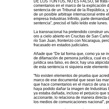
DE LOS TONTOS, NO ES FALSO, se trata 
comentarios en el marco de la explicación 
sentencia de un Tribunal de la República, y
de un posible arbitraje internacional entre e
empresa Industrias Infinito, parte demanda
sentencia”, precisó el fallo leído este lunes.
La transnacional ha pretendido construir u
oro a cielo abierto en Crucitas de San Carlo
río San Juan, fronterizo con Nicaragua, per
fracasado en estados judiciales.
Añade que “De tal forma que, como ya se ind
de difamación de persona jurídica, cual es q
jurídica sea falso, es decir, hay una atipici
de esta sentencia ni siquiera este elemento o
“No existen elementos de prueba que acre
marco de ese documental que sean las manif
que hace comentarios en el marco de una se
haya podido dañar la imagen de Industrias I
ya estaba dañada, incluso el perjuicio que 
accionante, lo relaciona de manera directa 
los medios de comunicaciones nacional”, pr