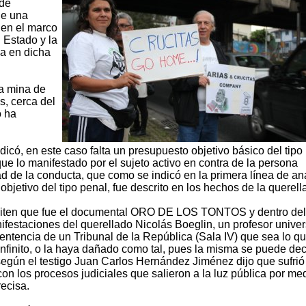
de
de una
 en el marco
l Estado y la
da en dicha
na mina de
s, cerca del
o ha
icó, en este caso falta un presupuesto objetivo básico del tipo
ue lo manifestado por el sujeto activo en contra de la persona
dad de la conducta, que como se indicó en la primera línea de aná
bjetivo del tipo penal, fue descrito en los hechos de la querella
diten que fue el documental ORO DE LOS TONTOS y dentro del
estaciones del querellado Nicolás Boeglin, un profesor univers
ntencia de un Tribunal de la República (Sala IV) que sea lo q
nfinito, o la haya dañado como tal, pues la misma se puede dec
según el testigo Juan Carlos Hernández Jiménez dijo que sufrió
con los procesos judiciales que salieron a la luz pública por me
ecisa.