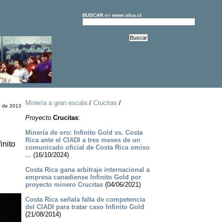
BUSCAR
en
www.olca.cl
Minería a gran escala
/
Crucitas
/
o de 2013
a
Proyecto
Crucitas
:
Minería de oro: Infinito Gold vs. Costa
Rica ante el CIADI a tres meses de un
inito
comunicado oficial de Costa Rica omiso
...
(16/10/2024)
Costa Rica gana arbitraje internacional a
empresa canadiense Infinito Gold por
proyecto minero Crucitas
(04/06/2021)
Costa Rica señala falta de competencia
del CIADI para tratar caso Infinito Gold
(21/08/2014)