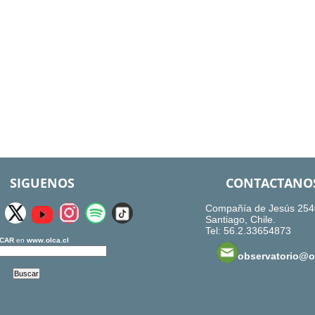
SIGUENOS
CONTACTANO
Compañía de Jesús 254
Santiago, Chile.
Tel: 56.2.33654873
CAR
en
www.olca.cl
observatorio@ol