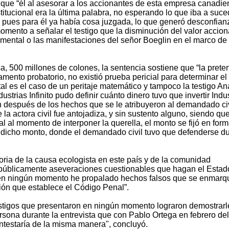
ue “él al asesorar a los accionantes de esta empresa canadien
titucional era la última palabra, no esperando lo que iba a suce
, pues para él ya había cosa juzgada, lo que generó desconfian
momento a señalar el testigo que la disminución del valor accion
umental o las manifestaciones del señor Boeglin en el marco de
, 500 millones de colones, la sentencia sostiene que “la prete
amento probatorio, no existió prueba pericial para determinar el
 tal es el caso de un peritaje matemático y tampoco la testigo An
rias Infinito pudo definir cuánto dinero tuvo que invertir Indus
en después de los hechos que se le atribuyeron al demandado civ
 la actora civil fue antojadiza, y sin sustento alguno, siendo qu
l al momento de interponer la querella, el monto se fijó en for
 en dicho monto, donde el demandado civil tuvo que defenderse d
oria de la causa ecologista en este país y de la comunidad
r públicamente aseveraciones cuestionables que hagan el Estad
e en ningún momento he propalado hechos falsos que se enmar
ción que establece el Código Penal”.
testigos que presentaron en ningún momento lograron demostrarl
rsona durante la entrevista que con Pablo Ortega en febrero de
ontestaría de la misma manera", concluyó.