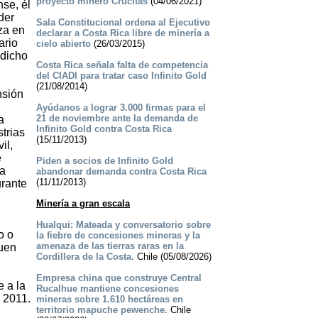
proyecto minero Crucitas
(04/06/2021)
se, él
der
Sala Constitucional ordena al Ejecutivo
za en
declarar a Costa Rica libre de minería a
ario
cielo abierto
(26/03/2015)
 dicho
Costa Rica señala falta de competencia
del CIADI para tratar caso Infinito Gold
(21/08/2014)
nsión
Ayúdanos a lograr 3.000 firmas para el
21 de noviembre ante la demanda de
a
Infinito Gold contra Costa Rica
trias
(15/11/2013)
il,
e
Piden a socios de Infinito Gold
ma
abandonar demanda contra Costa Rica
(11/11/2013)
urante
Minería a gran escala
Hualqui: Mateada y conversatorio sobre
o o
la fiebre de concesiones mineras y la
amenaza de las tierras raras en la
quen
Cordillera de la Costa.
Chile (05/08/2026)
Empresa china que construye Central
e a la
Rucalhue mantiene concesiones
l 2011.
mineras sobre 1.610 hectáreas en
territorio mapuche pewenche.
Chile