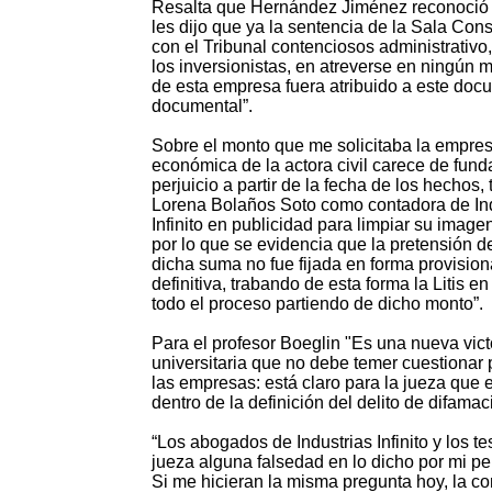
Resalta que Hernández Jiménez reconoció q
les dijo que ya la sentencia de la Sala Cons
con el Tribunal contenciosos administrativo
los inversionistas, en atreverse en ningún 
de esta empresa fuera atribuido a este doc
documental”.
Sobre el monto que me solicitaba la empresa
económica de la actora civil carece de fund
perjuicio a partir de la fecha de los hechos,
Lorena Bolaños Soto como contadora de Indust
Infinito en publicidad para limpiar su imag
por lo que se evidencia que la pretensión de
dicha suma no fue fijada en forma provisiona
definitiva, trabando de esta forma la Litis
todo el proceso partiendo de dicho monto”.
Para el profesor Boeglin "Es una nueva vict
universitaria que no debe temer cuestiona
las empresas: está claro para la jueza qu
dentro de la definición del delito de difama
“Los abogados de Industrias Infinito y los 
jueza alguna falsedad en lo dicho por mi pe
Si me hicieran la misma pregunta hoy, la c