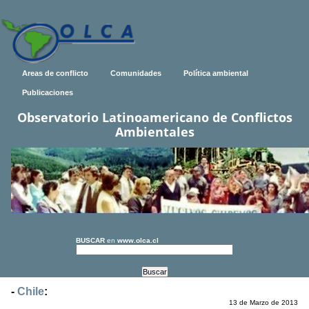
Areas de conflicto
Comunidades
Política ambiental
Publicaciones
Observatorio Latinoamericano de Conflictos
Ambientales
BUSCAR
en
www.olca.cl
-
Chile
:
13 de Marzo de 2013