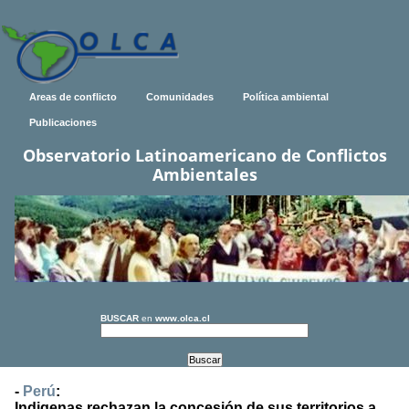
Areas de conflicto
Comunidades
Política ambiental
Publicaciones
Observatorio Latinoamericano de Conflictos
Ambientales
BUSCAR
en
www.olca.cl
-
Perú
:
Indigenas rechazan la concesión de sus territorios a