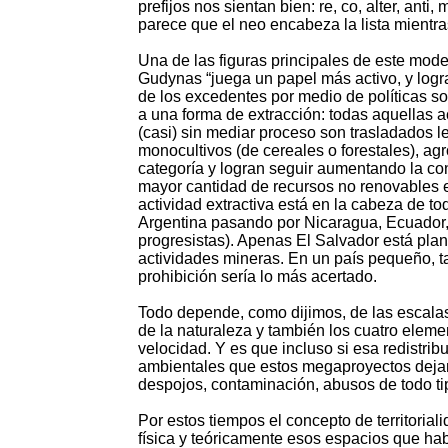
prefijos nos sientan bien: re, co, alter, ant
parece que el neo encabeza la lista mientr
Una de las figuras principales de este mod
Gudynas “juega un papel más activo, y logr
de los excedentes por medio de políticas so
a una forma de extracción: todas aquellas
(casi) sin mediar proceso son trasladados le
monocultivos (de cereales o forestales), agr
categoría y logran seguir aumentando la con
mayor cantidad de recursos no renovables 
actividad extractiva está en la cabeza de t
Argentina pasando por Nicaragua, Ecuador, 
progresistas). Apenas El Salvador está pla
actividades mineras. En un país pequeño, 
prohibición sería lo más acertado.
Todo depende, como dijimos, de las escalas.
de la naturaleza y también los cuatro eleme
velocidad. Y es que incluso si esa redistrib
ambientales que estos megaproyectos dejan en
despojos, contaminación, abusos de todo tip
Por estos tiempos el concepto de territoria
física y teóricamente esos espacios que ha