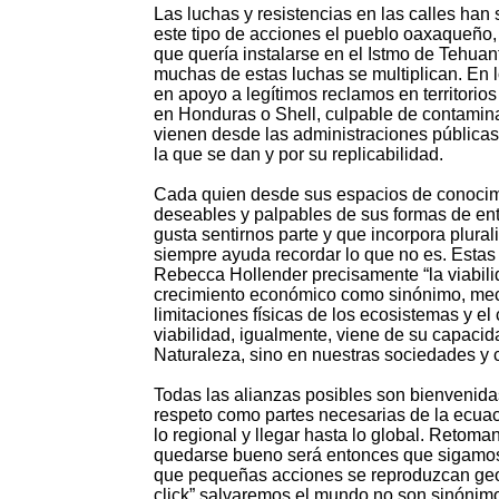
Las luchas y resistencias en las calles han 
este tipo de acciones el pueblo oaxaqueño
que quería instalarse en el Istmo de Tehuan
muchas de estas luchas se multiplican. En l
en apoyo a legítimos reclamos en territor
en Honduras o Shell, culpable de contamina
vienen desde las administraciones públicas
la que se dan y por su replicabilidad.
Cada quien desde sus espacios de conocimie
deseables y palpables de sus formas de ent
gusta sentirnos parte y que incorpora plura
siempre ayuda recordar lo que no es. Estas p
Rebecca Hollender precisamente “la viabilid
crecimiento económico como sinónimo, mecan
limitaciones físicas de los ecosistemas y el 
viabilidad, igualmente, viene de su capacid
Naturaleza, sino en nuestras sociedades y c
Todas las alianzas posibles son bienvenidas
respeto como partes necesarias de la ecuaci
lo regional y llegar hasta lo global. Retoma
quedarse bueno será entonces que sigamos 
que pequeñas acciones se reproduzcan geom
click” salvaremos el mundo no son sinónim