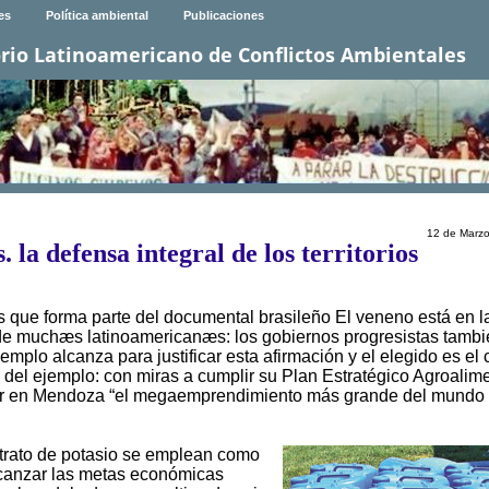
es
Política ambiental
Publicaciones
rio Latinoamericano de Conflictos Ambientales
12 de Marz
 la defensa integral de los territorios
 que forma parte del documental brasileño El veneno está en l
de muchæs latinoamericanæs: los gobiernos progresistas tambi
mplo alcanza para justificar esta afirmación y el elegido es el
 del ejemplo: con miras a cumplir su Plan Estratégico Agroalim
alar en Mendoza “el megaemprendimiento más grande del mundo
itrato de potasio se emplean como
alcanzar las metas económicas