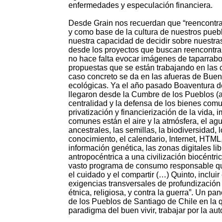
enfermedades y especulación financiera.
Desde Grain nos recuerdan que “reencontrarn
y como base de la cultura de nuestros puebl
nuestra capacidad de decidir sobre nuestra
desde los proyectos que buscan reencontra
no hace falta evocar imágenes de taparrabos
propuestas que se están trabajando en las 
caso concreto se da en las afueras de Buen
ecológicas. Ya el año pasado Boaventura d
llegaron desde la Cumbre de los Pueblos (aqu
centralidad y la defensa de los bienes com
privatización y financierización de la vida, 
comunes están el aire y la atmósfera, el agu
ancestrales, las semillas, la biodiversidad, 
conocimiento, el calendario, Internet, HTML, 
información genética, las zonas digitales li
antropocéntrica a una civilización biocéntri
vasto programa de consumo responsable qu
el cuidado y el compartir (…) Quinto, incluir
exigencias transversales de profundización 
étnica, religiosa, y contra la guerra”. Un 
de los Pueblos de Santiago de Chile en la 
paradigma del buen vivir, trabajar por la au