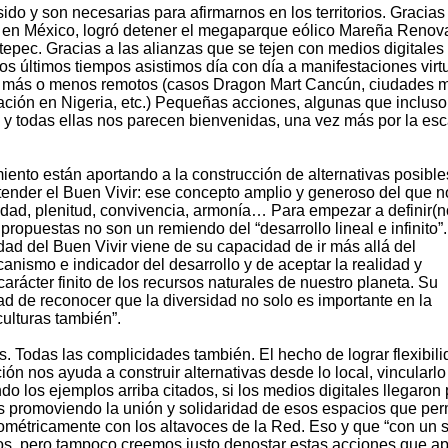
sido y son necesarias para afirmarnos en los territorios. Gracias
, en México, logró detener el megaparque eólico Mareña Renov
tepec. Gracias a las alianzas que se tejen con medios digitales
os últimos tiempos asistimos día con día a manifestaciones virt
ios más o menos remotos (casos Dragon Mart Cancún, ciudades 
ción en Nigeria, etc.) Pequeñas acciones, algunas que incluso
 y todas ellas nos parecen bienvenidas, una vez más por la esc
nto están aportando a la construcción de alternativas posible
ender el Buen Vivir: ese concepto amplio y generoso del que n
lidad, plenitud, convivencia, armonía… Para empezar a definir(n
ropuestas no son un remiendo del “desarrollo lineal e infinito”
ad del Buen Vivir viene de su capacidad de ir más allá del
ismo e indicador del desarrollo y de aceptar la realidad y
carácter finito de los recursos naturales de nuestro planeta. Su
ad de reconocer que la diversidad no solo es importante en la
ulturas también”.
. Todas las complicidades también. El hecho de lograr flexibili
ón nos ayuda a construir alternativas desde lo local, vincularlo
ndo los ejemplos arriba citados, si los medios digitales llegaron
promoviendo la unión y solidaridad de esos espacios que per
étricamente con los altavoces de la Red. Eso y que “con un 
os, pero tampoco creemos justo denostar estas acciones que ap