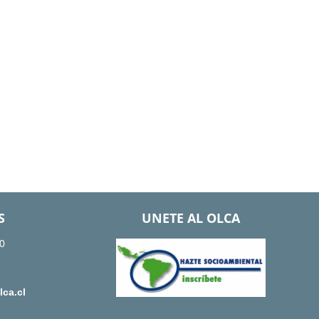
S
UNETE AL OLCA
0
ca.cl