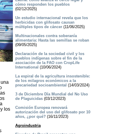
cómo responden los pueblos
(02/12/2025)
Un estudio internacional revela que los
herbicidas con glifosato causan
múltiples tipos de cáncer
(11/06/2025)
Multinacionales contra soberanía
alimentaria: Hasta las semillas se roban
(09/05/2025)
Declaración de la sociedad civil y los
pueblos indígenas sobre el fin de la
asociación de la FAO con CropLife
International
(10/06/2024)
La espiral de la agricultura insostenible:
de los milagros económicos a la
a una
precariedad socioambiental
(14/03/2024)
o
tas
3 de Diciembre Día Mundial del No Uso
dos
de Plaguicidas
(03/12/2023)
ca
Comisión Europea renovará
y los
autorización del uso del glifosato por 10
años, ¿por qué?
(16/11/2023)
Agroindustria
s