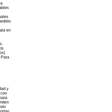
 a
ables
uales
modelo
ala en
s,
os
os)
. Para
dad y
 con
 para
miten
solo
ortan