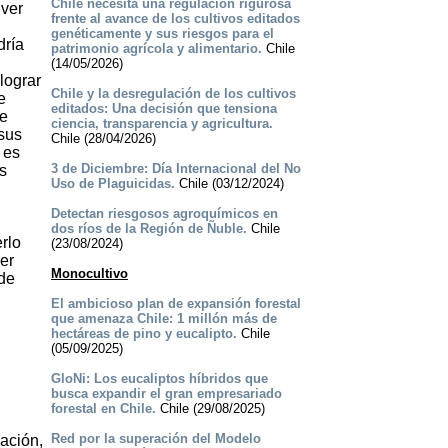
Chile necesita una regulación rigurosa
 ver
frente al avance de los cultivos editados
genéticamente y sus riesgos para el
dría
patrimonio agrícola y alimentario.
Chile
(14/05/2026)
lograr
Chile y la desregulación de los cultivos
e
editados: Una decisión que tensiona
ue
ciencia, transparencia y agricultura.
sus
Chile (28/04/2026)
 es
3 de Diciembre: Día Internacional del No
as
Uso de Plaguicidas.
Chile (03/12/2024)
Detectan riesgosos agroquímicos en
dos ríos de la Región de Ñuble.
Chile
rlo
(23/08/2024)
er
Monocultivo
ede
El ambicioso plan de expansión forestal
que amenaza Chile: 1 millón más de
hectáreas de pino y eucalipto.
Chile
(05/09/2025)
GloNi: Los eucaliptos híbridos que
busca expandir el gran empresariado
forestal en Chile.
Chile (29/08/2025)
Red por la superación del Modelo
cación,