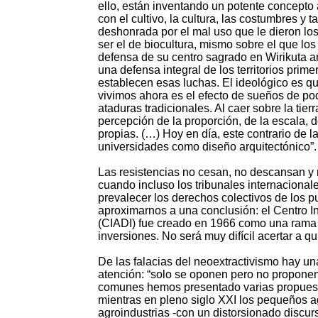
ello, están inventando un potente concepto 
con el cultivo, la cultura, las costumbres y 
deshonrada por el mal uso que le dieron los
ser el de biocultura, mismo sobre el que l
defensa de su centro sagrado en Wirikuta ant
una defensa integral de los territorios prim
establecen esas luchas. El ideológico es qui
vivimos ahora es el efecto de sueños de 
ataduras tradicionales. Al caer sobre la ti
percepción de la proporción, de la escala, d
propias. (…) Hoy en día, este contrario de l
universidades como diseño arquitectónico”.
Las resistencias no cesan, no descansan y 
cuando incluso los tribunales internacional
prevalecer los derechos colectivos de los 
aproximarnos a una conclusión: el Centro In
(CIADI) fue creado en 1966 como una rama d
inversiones. No será muy difícil acertar a q
De las falacias del neoextractivismo hay u
atención: “solo se oponen pero no proponen
comunes hemos presentado varias propuesta
mientras en pleno siglo XXI los pequeños a
agroindustrias -con un distorsionado discur