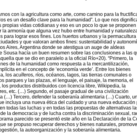
os con la agricultura como arte, como camino para la fructific
os es un desafío clave para la humanidad”. Lo que nos dignific
s propias vidas cotidianas y eso es un poco lo que se proponen
r la armonía que alguna vez hubo entre humanidad y naturaleza
 para lograr esos fines. Los huertos urbanos y la permacultura
ciudades y que valoran ambos fines: sustentabilidad y autonom
os Aires, Argentina donde se atestigua un auge de aldeas
e Sousa hacía un buen resumen sobre las conclusiones a las q
ella que se dio en paralelo a la oficial Río+20). “Primero, la
unes de la humanidad como respuesta a la mercantilización,
implícita en el concepto de ‘economía verde’. Entre los bienes
a, los acuíferos, ríos, océanos, lagos, las tierras comunales o
los parques y las plazas, el lenguaje, el paisaje, la memoria, el
los productos distribuidos con licencia libre, Wikipedia, la
bres, etc. (…) Segundo, el pasaje gradual de una civilización
ca (…) Tercero, defender la soberanía alimentaria (…) Cuarto, u
e incluya una nueva ética del cuidado y una nueva educación 
 en todas las luchas y en todas las propuestas de alternativas la
de la democracia y de lucha contra la discriminación sexual, rac
panorama parecido se presentó este año en la Declaración de la 
que se propuso recuperar derechos y bienes naturales, promove
togestión, la autoorganización y la soberanía alimentaria.