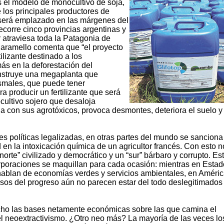
 el modelo de monocultivo de soja,
e los principales productores de
o será emplazado en las márgenes del
ecorre cinco provincias argentinas y
 atraviesa toda la Patagonia de
aramello comenta que “el proyecto
ilizante destinado a los
ás en la deforestación del
nstruye una megaplanta que
smales, que puede tener
 producir un fertilizante que será
cultivo sojero que desaloja
a con sus agrotóxicos, provoca desmontes, deteriora el suelo y
es políticas legalizadas, en otras partes del mundo se sancion
n la intoxicación química de un agricultor francés. Con esto n
orte” civilizado y democrático y un “sur” bárbaro y corrupto. Es
rporaciones se maquillan para cada ocasión: mientras en Esta
 hablan de economías verdes y servicios ambientales, en Améri
ursos del progreso aún no parecen estar del todo deslegitimados 
cho las bases netamente económicas sobre las que camina el
l neoextractivismo. ¿Otro neo más? La mayoría de las veces lo