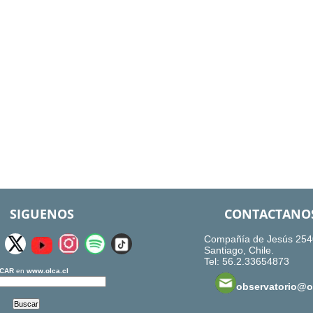
SIGUENOS
CONTACTANO
Compañía de Jesús 254
Santiago, Chile.
Tel: 56.2.33654873
CAR
en
www.olca.cl
observatorio@ol