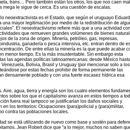
i, meta, trans… Pero también están los otros, los que nos caen mal
as mega le sigue de cerca. Es una cuestión de escalas.
elo neoextractivista es el Estado, que según el uruguayo Eduar
a una mayor legitimación por medio de la redistribución de alg
ciales”. El neoextractivismo refiere más que a una actividad co
 actividades que remueven grandes volúmenes de bienes natural
jos de la zona de origen. Minería, petróleo, gas, represas,
oindustria, ganadería o pesca intensiva, etc. entran dentro de e
centración. De entre ellas la minería es la que puede acabar c
en menor tiempo. Es la más insustentable. Sin embargo esta
odas las agendas políticas latinoamericanas: desde México hast
Venezuela, Bolivia, Brasil y Uruguay (por mencionar solo a los
nteándose por estas fechas prohibir de forma permanente las
tan densamente poblado y con una fuerte escasez hídrica esa
 Aire, agua, tierra y energía son los cuatro elementos fundame
ntos sobre los que el capitalismo avanza en estos tiempos a to
ución fuera real tampoco se justificarían los daños sociales y
 los territorios: Ocupaciones (para)policial y (para)militar,
o contra las poblaciones locales.
lidad se está utilizando de nuevo como base y sostén para defen
bitamos. Jean Robert dice que “a lo mejor, muchos no saben qu