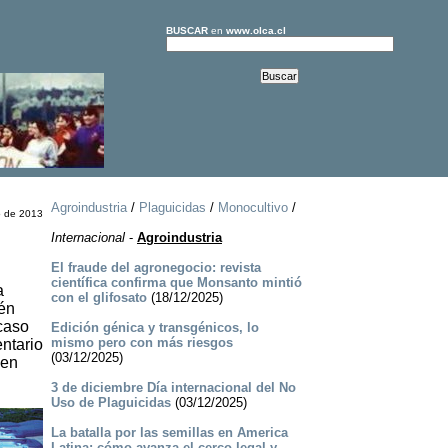
BUSCAR
en
www.olca.cl
Agroindustria
/
Plaguicidas
/
Monocultivo
/
o de 2013
Internacional
-
Agroindustria
El fraude del agronegocio: revista
científica confirma que Monsanto mintió
a
con el glifosato
(18/12/2025)
én
 caso
Edición génica y transgénicos, lo
mismo pero con más riesgos
entario
(03/12/2025)
 en
3 de diciembre Día internacional del No
Uso de Plaguicidas
(03/12/2025)
La batalla por las semillas en America
Latina: cómo avanza el cerco legal y