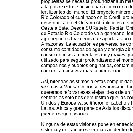
propuestas se necesita profundizar aún más
a la postre esto le posicionaría como uno d
fertilizantes del mundo. El proyecto miner
Río Colorado el cual nace en la Cordillera r
desemboca en el Océano Atlántico, es decir
Oeste a Este. Desde SURsuelo, Fabián Chi
de Potasio Río Colorado va a generar el fert
agronegocios brasileros que aportará aún m
Amazonas. La ecuación es perversa: se co
consume cantidades de agua y energía abi
consecuencias ambientales muy graves, para
utilizado para seguir profundizando el mono
campesinos y pueblos originarios, contamin
concentra cada vez más la producción”.
Así, mientras asistimos a estas complicidad
vez más a Monsanto por su responsabilidad e
queremos reforzar esas viejas ideas de un “n
sentencias solo nos demuestran que las co
Unidos y Europa ya se tiñeron el cabello y
Latina, África y gran parte de Asia los disc
pueden seguir usando.
Ninguna de estas visiones pone en entredi
sistema y en cambio se enmarcan dentro de