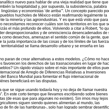
analítico nuevo para hablar de una vieja realidad que tiene que
también la hospitalidad y, por supuesto, la subsistencia, palabra
 lingüistas y economistas ‘de arriba’”. Un concepto parecido po
os pueblos huicholes de México están reafirmando legalmente la
e la minería y las agroindustrias. Y es que está visto que para 
ero necesitamos reconocer cuáles son los territorios en los que s
zás el más profundo de ellos. Volviendo a citar a Robert, “lo q
poder desproporcionados y de omnisciencia desencadenados de 
erra como desechos, amenazan el sentido común de la gente, que
e la justa importancia de las cosas y de los límites de las fuerz
a territorialidad se llama desarrollo urbano y se enseña en las
no paran de crear alternativas a estos modelos. ¿Cómo no hace
es favorecen los derechos de las trasnacionales en lugar de hac
pueblos? Un rápido vistazo sobre el más importante de ellos pu
ternacional de Arreglo de Diferencias Relativas a Inversiones
el Banco Mundial para fomentar el flujo internacional de
uiénes beneficiará en las disputas.
na que se sigue usando todavía hoy y no deja de llamar nuestra
”. En este corto tiempo que llevamos escribiendo sobre bienes
s (de esas que para algunæs no existen). Sin irnos muy lejos
gricultores siguen siendo quienes alimentan al mundo, las
so de fin de las hambrunas-, solo han logrado sembrar desertifi