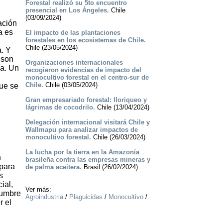
Forestal realizó su 5to encuentro
presencial en Los Ángeles.
Chile
(03/09/2024)
ación
a es
El impacto de las plantaciones
forestales en los ecosistemas de Chile.
Chile (23/05/2024)
. Y
 son
Organizaciones internacionales
ía. Un
recogieron evidencias de impacto del
monocultivo forestal en el centro-sur de
Chile.
Chile (03/05/2024)
ue se
Gran empresariado forestal: lloriqueo y
lágrimas de cocodrilo.
Chile (13/04/2024)
Delegación internacional visitará Chile y
Wallmapu para analizar impactos de
monocultivo forestal.
Chile (26/03/2024)
La lucha por la tierra en la Amazonía
n
brasileña contra las empresas mineras y
para
de palma aceitera.
Brasil (26/02/2024)
s
ial,
Ver más:
Cumbre
Agroindustria
/
Plaguicidas
/
Monocultivo
/
r el