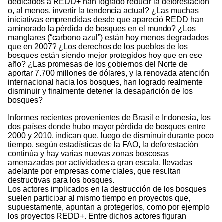
dedicados a REDD+ han logrado reducir la deforestación
o, al menos, invertir la tendencia actual? ¿Las muchas
iniciativas emprendidas desde que apareció REDD han
aminorado la pérdida de bosques en el mundo? ¿Los
manglares (“carbono azul”) están hoy menos degradados
que en 2007? ¿Los derechos de los pueblos de los
bosques están siendo mejor protegidos hoy que en ese
año? ¿Las promesas de los gobiernos del Norte de
aportar 7.700 millones de dólares, y la renovada atención
internacional hacia los bosques, han logrado realmente
disminuir y finalmente detener la desaparición de los
bosques?
Informes recientes provenientes de Brasil e Indonesia, los
dos países donde hubo mayor pérdida de bosques entre
2000 y 2010, indican que, luego de disminuir durante poco
tiempo, según estadísticas de la FAO, la deforestación
continúa y hay varias nuevas zonas boscosas
amenazadas por actividades a gran escala, llevadas
adelante por empresas comerciales, que resultan
destructivas para los bosques.
Los actores implicados en la destrucción de los bosques
suelen participar al mismo tiempo en proyectos que,
supuestamente, apuntan a protegerlos, como por ejemplo
los proyectos REDD+. Entre dichos actores figuran