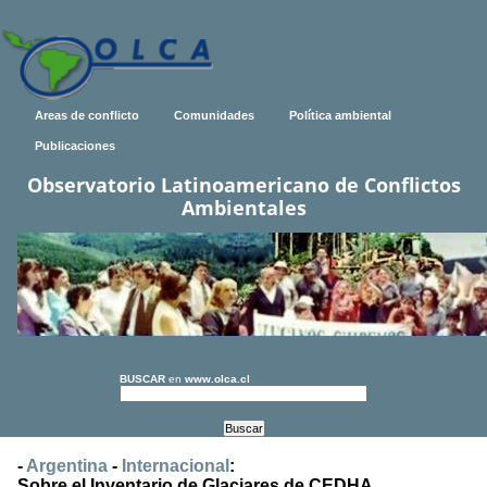
Areas de conflicto
Comunidades
Política ambiental
Publicaciones
Observatorio Latinoamericano de Conflictos
Ambientales
BUSCAR
en
www.olca.cl
-
Argentina
-
Internacional
:
Sobre el Inventario de Glaciares de CEDHA