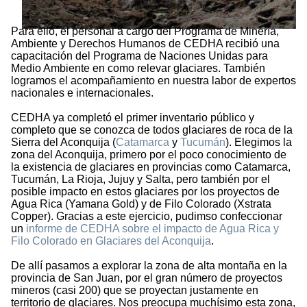
Para ello, el personal a cargo del Programa de Minería,
Ambiente y Derechos Humanos de CEDHA recibió una
capacitación del Programa de Naciones Unidas para
Medio Ambiente en como relevar glaciares. También
logramos el acompañamiento en nuestra labor de expertos
nacionales e internacionales.
CEDHA ya completó el primer inventario público y
completo que se conozca de todos glaciares de roca de la
Sierra del Aconquija (
Catamarca
y
Tucumán
). Elegimos la
zona del Aconquija, primero por el poco conocimiento de
la existencia de glaciares en provincias como Catamarca,
Tucumán, La Rioja, Jujuy y Salta, pero también por el
posible impacto en estos glaciares por los proyectos de
Agua Rica (Yamana Gold) y de Filo Colorado (Xstrata
Copper). Gracias a este ejercicio, pudimso confeccionar
un
informe de CEDHA sobre el impacto de Agua Rica y
Filo Colorado en Glaciares del Aconquija
.
De allí pasamos a explorar la zona de alta montaña en la
provincia de San Juan, por el gran número de proyectos
mineros (casi 200) que se proyectan justamente en
territorio de glaciares. Nos preocupa muchísimo esta zona,