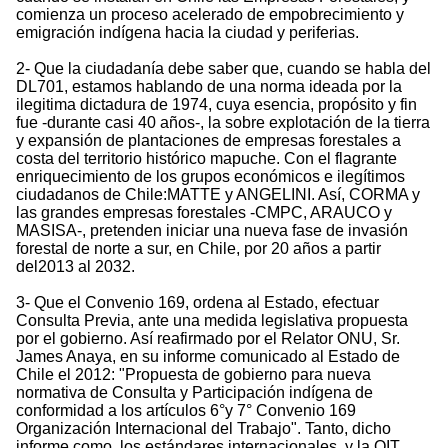
comienza un proceso acelerado de empobrecimiento y
emigración indígena hacia la ciudad y periferias.
2- Que la ciudadanía debe saber que, cuando se habla del
DL701, estamos hablando de una norma ideada por la
ilegitima dictadura de 1974, cuya esencia, propósito y fin
fue -durante casi 40 años-, la sobre explotación de la tierra
y expansión de plantaciones de empresas forestales a
costa del territorio histórico mapuche. Con el flagrante
enriquecimiento de los grupos económicos e ilegítimos
ciudadanos de Chile:MATTE y ANGELINI. Así, CORMA y
las grandes empresas forestales -CMPC, ARAUCO y
MASISA-, pretenden iniciar una nueva fase de invasión
forestal de norte a sur, en Chile, por 20 años a partir
del2013 al 2032.
3- Que el Convenio 169, ordena al Estado, efectuar
Consulta Previa, ante una medida legislativa propuesta
por el gobierno. Así reafirmado por el Relator ONU, Sr.
James Anaya, en su informe comunicado al Estado de
Chile el 2012: "Propuesta de gobierno para nueva
normativa de Consulta y Participación indígena de
conformidad a los artículos 6°y 7° Convenio 169
Organización Internacional del Trabajo". Tanto, dicho
informe como, los estándares internacionales, y la OIT,