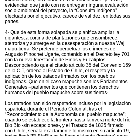
evidencian que junto con no entregar ninguna evaluación
socio-ambiental del proyecto, la “Consulta indígena”
efectuada por el ejecutivo, carece de validez, en todas sus
partes.
4- Que de esta forma solapada se planifica ampliar la
gigantesca cortina de plantaciones que ensombrece,
aterroriza y sumerge en la desesperación a nuestra Waj
mapu-tierra. Se pretende perpetuar los crímenes de
Augusto Pinochet Ugarte, contenido en el Decreto ley 701
con la nueva forestación de Pinos y Eucaliptos.
Desconociendo que el citado artículo 35 del Convenio 169
de la OIT, ordena al Estado de Chile, el respeto y la
aplicación de los tratados firmados con los pueblos
indígenas. Que en el caso mapuche son los Parlamentos
Generales –parlamentos que contienen los derechos
humanos del pueblo mapuche sobre sus tierras-.
Los tratados han sido respetados incluso por la legislación
española, durante el Período Colonial, tras el
“Reconocimiento de la Autonomía del pueblo mapuche”;
cuando se establece la frontera hasta la rivera norte del río
Bío Bío -sin excepciones-, y el Tratado de 1825 firmado
con Chile, señala exactamente lo mismo en su artículo 19,