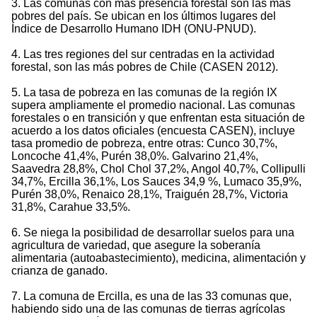
3. Las comunas con más presencia forestal son las más
pobres del país. Se ubican en los últimos lugares del
Índice de Desarrollo Humano IDH (ONU-PNUD).
4. Las tres regiones del sur centradas en la actividad
forestal, son las más pobres de Chile (CASEN 2012).
5. La tasa de pobreza en las comunas de la región IX
supera ampliamente el promedio nacional. Las comunas
forestales o en transición y que enfrentan esta situación de
acuerdo a los datos oficiales (encuesta CASEN), incluye
tasa promedio de pobreza, entre otras: Cunco 30,7%,
Loncoche 41,4%, Purén 38,0%. Galvarino 21,4%,
Saavedra 28,8%, Chol Chol 37,2%, Angol 40,7%, Collipulli
34,7%, Ercilla 36,1%, Los Sauces 34,9 %, Lumaco 35,9%,
Purén 38,0%, Renaico 28,1%, Traiguén 28,7%, Victoria
31,8%, Carahue 33,5%.
6. Se niega la posibilidad de desarrollar suelos para una
agricultura de variedad, que asegure la soberanía
alimentaria (autoabastecimiento), medicina, alimentación y
crianza de ganado.
7. La comuna de Ercilla, es una de las 33 comunas que,
habiendo sido una de las comunas de tierras agrícolas