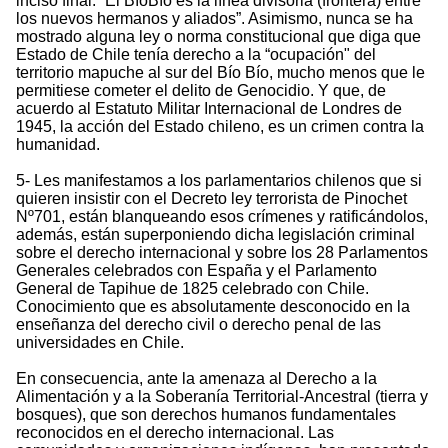
inciso final: “El BíoBío es la línea divisoria (frontera) entre
los nuevos hermanos y aliados”. Asimismo, nunca se ha
mostrado alguna ley o norma constitucional que diga que
Estado de Chile tenía derecho a la “ocupación" del
territorio mapuche al sur del Bío Bío, mucho menos que le
permitiese cometer el delito de Genocidio. Y que, de
acuerdo al Estatuto Militar Internacional de Londres de
1945, la acción del Estado chileno, es un crimen contra la
humanidad.
5- Les manifestamos a los parlamentarios chilenos que si
quieren insistir con el Decreto ley terrorista de Pinochet
Nº701, están blanqueando esos crímenes y ratificándolos,
además, están superponiendo dicha legislación criminal
sobre el derecho internacional y sobre los 28 Parlamentos
Generales celebrados con España y el Parlamento
General de Tapihue de 1825 celebrado con Chile.
Conocimiento que es absolutamente desconocido en la
enseñanza del derecho civil o derecho penal de las
universidades en Chile.
En consecuencia, ante la amenaza al Derecho a la
Alimentación y a la Soberanía Territorial-Ancestral (tierra y
bosques), que son derechos humanos fundamentales
reconocidos en el derecho internacional. Las