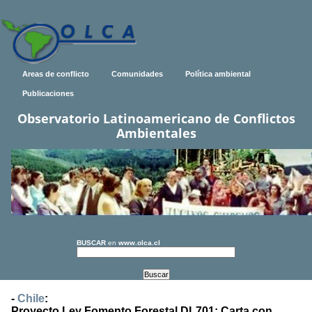
Areas de conflicto
Comunidades
Política ambiental
Publicaciones
Observatorio Latinoamericano de Conflictos
Ambientales
BUSCAR
en
www.olca.cl
-
Chile
:
Proyecto Ley Fomento Forestal DL701: Carta con