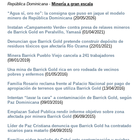
República Dominicana
-
Minería a gran escala
“Agua sí, oro no”: la consigna que puso en jaque el modelo
minero de República Dominicana
(20/05/2026)
Instalan «Campamento Verde» contra presa de relaves mineros
de Barrick Gold en Peralvillo, Yamasá
(01/04/2021)
Denuncian que Barrick Gold pretende construir depósito de
residuos tóxicos que afectaría Río Ozama
(22/01/2021)
Minera Barrick Pueblo Viejo cancela a 241 trabajadores
(08/01/2019)
Una mina de Barrick Gold rica en oro rodeada de vecinos
pobres y enfermos
(01/05/2016)
Familia Rosario reclama frente al Palacio Nacional por pago de
apropiación de terrenos que utiliza Barrick Gold
(13/04/2016)
Intentan “lavar la cara” a contaminación de Barrick Gold, según
Paz Dominicana
(09/03/2016)
Emplazan Salud Publica rendir informe objetivo sobre zona
afectada por minera Barrick Gold
(06/09/2015)
Líder de Paz Cristiana denuncia que Barrick Gold ha contratado
sicarios para matarlo
(04/09/2015)
Familias piden traslado de Cotuí ante contaminación y quiebra