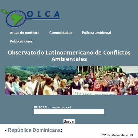
Areas de conflicto
Comunidades
Política ambiental
Publicaciones
Observatorio Latinoamericano de Conflictos
Ambientales
BUSCAR
en
www.olca.cl
-
República Dominicana
:
22 de Marzo de 2013