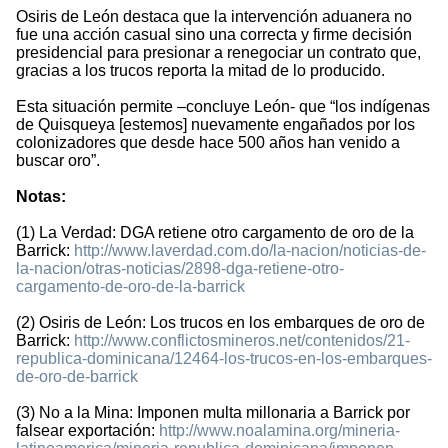
Osiris de León destaca que la intervención aduanera no
fue una acción casual sino una correcta y firme decisión
presidencial para presionar a renegociar un contrato que,
gracias a los trucos reporta la mitad de lo producido.
Esta situación permite –concluye León- que “los indígenas
de Quisqueya [estemos] nuevamente engañados por los
colonizadores que desde hace 500 años han venido a
buscar oro”.
Notas:
(1) La Verdad: DGA retiene otro cargamento de oro de la
Barrick:
http://www.laverdad.com.do/la-nacion/noticias-de-
la-nacion/otras-noticias/2898-dga-retiene-otro-
cargamento-de-oro-de-la-barrick
(2) Osiris de León: Los trucos en los embarques de oro de
Barrick:
http://www.conflictosmineros.net/contenidos/21-
republica-dominicana/12464-los-trucos-en-los-embarques-
de-oro-de-barrick
(3) No a la Mina: Imponen multa millonaria a Barrick por
falsear exportación:
http://www.noalamina.org/mineria-