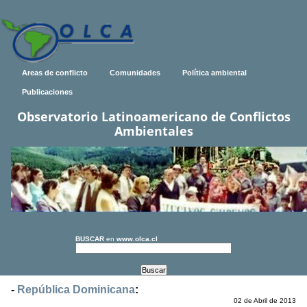
Areas de conflicto
Comunidades
Política ambiental
Publicaciones
Observatorio Latinoamericano de Conflictos
Ambientales
BUSCAR
en
www.olca.cl
-
República Dominicana
:
02 de Abril de 2013