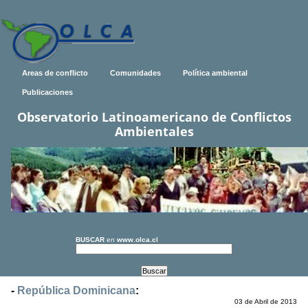
Areas de conflicto
Comunidades
Política ambiental
Publicaciones
Observatorio Latinoamericano de Conflictos
Ambientales
BUSCAR
en
www.olca.cl
-
República Dominicana
:
03 de Abril de 2013