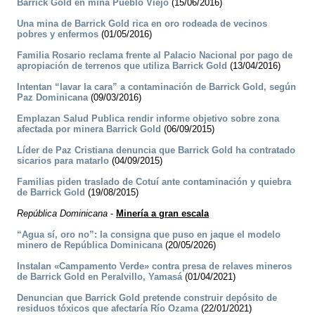
Barrick Gold en mina Pueblo Viejo
(15/06/2016)
Una mina de Barrick Gold rica en oro rodeada de vecinos
pobres y enfermos
(01/05/2016)
Familia Rosario reclama frente al Palacio Nacional por pago de
apropiación de terrenos que utiliza Barrick Gold
(13/04/2016)
Intentan “lavar la cara” a contaminación de Barrick Gold, según
Paz Dominicana
(09/03/2016)
Emplazan Salud Publica rendir informe objetivo sobre zona
afectada por minera Barrick Gold
(06/09/2015)
Líder de Paz Cristiana denuncia que Barrick Gold ha contratado
sicarios para matarlo
(04/09/2015)
Familias piden traslado de Cotuí ante contaminación y quiebra
de Barrick Gold
(19/08/2015)
República Dominicana
-
Minería a gran escala
“Agua sí, oro no”: la consigna que puso en jaque el modelo
minero de República Dominicana
(20/05/2026)
Instalan «Campamento Verde» contra presa de relaves mineros
de Barrick Gold en Peralvillo, Yamasá
(01/04/2021)
Denuncian que Barrick Gold pretende construir depósito de
residuos tóxicos que afectaría Río Ozama
(22/01/2021)