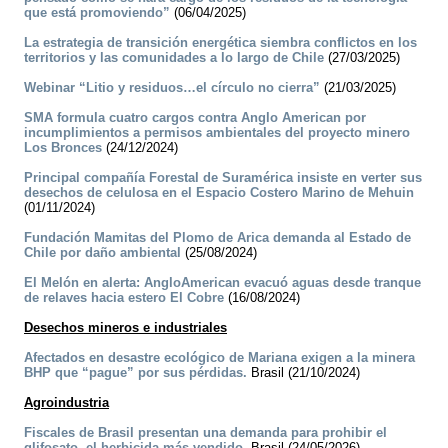
que está promoviendo”
(06/04/2025)
La estrategia de transición energética siembra conflictos en los
territorios y las comunidades a lo largo de Chile
(27/03/2025)
Webinar “Litio y residuos…el círculo no cierra”
(21/03/2025)
SMA formula cuatro cargos contra Anglo American por
incumplimientos a permisos ambientales del proyecto minero
Los Bronces
(24/12/2024)
Principal compañía Forestal de Suramérica insiste en verter sus
desechos de celulosa en el Espacio Costero Marino de Mehuin
(01/11/2024)
Fundación Mamitas del Plomo de Arica demanda al Estado de
Chile por daño ambiental
(25/08/2024)
El Melón en alerta: AngloAmerican evacuó aguas desde tranque
de relaves hacia estero El Cobre
(16/08/2024)
Desechos mineros e industriales
Afectados en desastre ecológico de Mariana exigen a la minera
BHP que “pague” por sus pérdidas.
Brasil (21/10/2024)
Agroindustria
Fiscales de Brasil presentan una demanda para prohibir el
glifosato, el herbicida más vendido.
Brasil (24/05/2026)