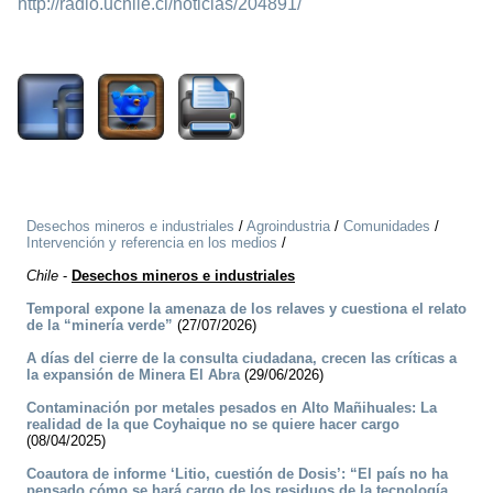
http://radio.uchile.cl/noticias/204891/
2338
Desechos mineros e industriales
/
Agroindustria
/
Comunidades
/
Intervención y referencia en los medios
/
Chile
-
Desechos mineros e industriales
Temporal expone la amenaza de los relaves y cuestiona el relato
de la “minería verde”
(27/07/2026)
A días del cierre de la consulta ciudadana, crecen las críticas a
la expansión de Minera El Abra
(29/06/2026)
Contaminación por metales pesados en Alto Mañihuales: La
realidad de la que Coyhaique no se quiere hacer cargo
(08/04/2025)
Coautora de informe ‘Litio, cuestión de Dosis’: “El país no ha
pensado cómo se hará cargo de los residuos de la tecnología