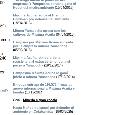
800
empresas": ?ampesina peruana gana el
Nobel del medioambiente
(19/04/2016)
Máxima Acuña recibe el Premio
Goldman por defensa del ambiente
(18/04/2016)
5%),
Minera Yanacocha arrasa con los
cultivos de Máxima Acuña
(04/04/2016)
olumen
Campaña por Máxima Acuña acosada
por la empresa minera Yanacocha
(05/02/2016)
la
Máxima Acuña, símbolo de la
-240
resistencia al extractivismo, gana el
juicio a Yanacocha
(19/12/2014)
 es
Campesina Máxima Acuña le ganó
juicio a minera Yanacocha
(17/12/2014)
Emotiva entrega de 116.572 firmas de
apoyo internacional a Máxima Acuña y
mont?
familia
(10/12/2014)
Perú
-
Minería a gran escala
Hasta 9 años de cárcel por defender el
ambiente en Cotabambas
(18/03/2025)