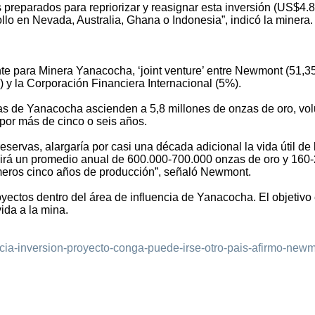
preparados para repriorizar y reasignar esta inversión (US$4.
ollo en Nevada, Australia, Ghana o Indonesia”, indicó la minera.
nte para Minera Yanacocha, ‘joint venture’ entre Newmont (51,3
 la Corporación Financiera Internacional (5%).
as de Yanacocha ascienden a 5,8 millones de onzas de oro, v
 por más de cinco o seis años.
servas, alargaría por casi una década adicional la vida útil de 
irá un promedio anual de 600.000-700.000 onzas de oro y 160
imeros cinco años de producción”, señaló Newmont.
yectos dentro del área de influencia de Yanacocha. El objetivo
ida a la mina.
icia-inversion-proyecto-conga-puede-irse-otro-pais-afirmo-new