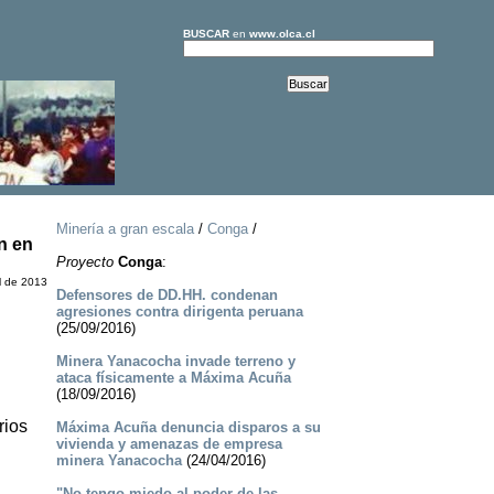
BUSCAR
en
www.olca.cl
Minería a gran escala
/
Conga
/
n en
Proyecto
Conga
:
l de 2013
Defensores de DD.HH. condenan
agresiones contra dirigenta peruana
(25/09/2016)
Minera Yanacocha invade terreno y
ataca físicamente a Máxima Acuña
(18/09/2016)
rios
Máxima Acuña denuncia disparos a su
vivienda y amenazas de empresa
minera Yanacocha
(24/04/2016)
"No tengo miedo al poder de las