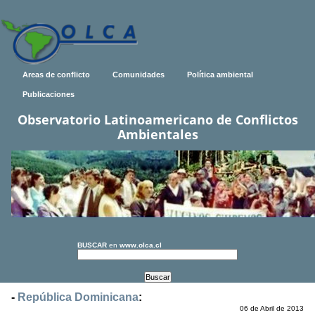
Areas de conflicto
Comunidades
Política ambiental
Publicaciones
Observatorio Latinoamericano de Conflictos
Ambientales
BUSCAR
en
www.olca.cl
-
República Dominicana
:
06 de Abril de 2013