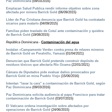
Paz Dominicana
(09/03/2016)
Emplazan Salud Publica rendir informe objetivo sobre zona
afectada por minera Barrick Gold
(06/09/2015)
Líder de Paz Cristiana denuncia que Barrick Gold ha contratado
sicarios para matarlo
(04/09/2015)
Familias piden traslado de Cotuí ante contaminación y quiebra
de Barrick Gold
(19/08/2015)
República Dominicana
-
Contaminación del agua
Instalan «Campamento Verde» contra presa de relaves mineros
de Barrick Gold en Peralvillo, Yamasá
(01/04/2021)
Denuncian que Barrick Gold pretende construir depósito de
residuos tóxicos que afectaría Río Ozama
(22/01/2021)
Cámara de Diputados pide evaluar daños provocados por
Barrick Gold en mina Pueblo Viejo
(15/06/2016)
Intentan “lavar la cara” a contaminación de Barrick Gold, según
Paz Dominicana
(09/03/2016)
Paz Dominicana solicita audiencia al papa Francisco para tratar
contaminación de Barrick Gold
(03/07/2015)
El Vaticano ordena investigación sobre afectados por
operaciones de Barrick Gold
(24/06/2015)