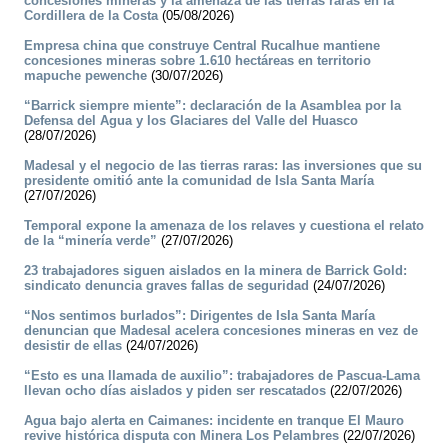
concesiones mineras y la amenaza de las tierras raras en la
Cordillera de la Costa
(05/08/2026)
Empresa china que construye Central Rucalhue mantiene
concesiones mineras sobre 1.610 hectáreas en territorio
mapuche pewenche
(30/07/2026)
“Barrick siempre miente”: declaración de la Asamblea por la
Defensa del Agua y los Glaciares del Valle del Huasco
(28/07/2026)
Madesal y el negocio de las tierras raras: las inversiones que su
presidente omitió ante la comunidad de Isla Santa María
(27/07/2026)
Temporal expone la amenaza de los relaves y cuestiona el relato
de la “minería verde”
(27/07/2026)
23 trabajadores siguen aislados en la minera de Barrick Gold:
sindicato denuncia graves fallas de seguridad
(24/07/2026)
“Nos sentimos burlados”: Dirigentes de Isla Santa María
denuncian que Madesal acelera concesiones mineras en vez de
desistir de ellas
(24/07/2026)
“Esto es una llamada de auxilio”: trabajadores de Pascua-Lama
llevan ocho días aislados y piden ser rescatados
(22/07/2026)
Agua bajo alerta en Caimanes: incidente en tranque El Mauro
revive histórica disputa con Minera Los Pelambres
(22/07/2026)