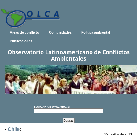
Areas de conflicto
Comunidades
Política ambiental
Publicaciones
Observatorio Latinoamericano de Conflictos
Ambientales
BUSCAR
en
www.olca.cl
-
Chile
:
25 de Abril de 2013