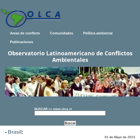
Areas de conflicto
Comunidades
Política ambiental
Publicaciones
Observatorio Latinoamericano de Conflictos
Ambientales
BUSCAR
en
www.olca.cl
-
Brasil
:
01 de Mayo de 2013