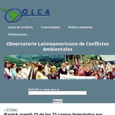
Areas de conflicto
Comunidades
Política ambiental
Publicaciones
Observatorio Latinoamericano de Conflictos
Ambientales
BUSCAR
en
www.olca.cl
-
Chile
:
Barrick aceptó 22 de los 23 cargos formulados por